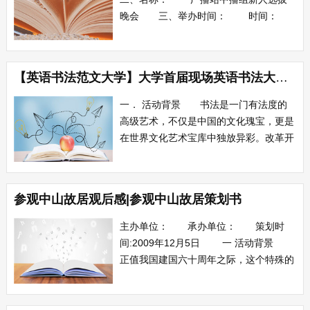
晚会 三、举办时间： 时间：
2009年11月15日 时长：2-3小
时 四、演出场所： 9号楼报告
厅 五、主办单位： 黄淮学院广播
【英语书法范文大学】大学首届现场英语书法大赛策划书
站 六、协办单位： 待定
七、形式： 一台以中播组新成员竞
一． 活动背景 书法是一门有法度的
选为...
高级艺术，不仅是中国的文化瑰宝，更是
在世界文化艺术宝库中独放异彩。改革开
放以来，我们面向的不仅是这个拥有
50XX年悠久文化的天朝大国，更是开始
与国际接轨，共同的语言是交流的基础，
参观中山故居观后感|参观中山故居策划书
我们开始学习英语，并灵活运用于生活，
成为我们学习工作上的另一块敲门砖...
主办单位： 承办单位： 策划时
间:2009年12月5日 一 活动背景
正值我国建国六十周年之际，这个特殊的
充分体现大学生爱国热情的日子显得极为
重要。在此，我们党支部特组织策划此
次...