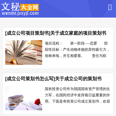
[成立公司项目策划书]关于成立家庭的项目策划书
项目流程： 第一阶段----恋爱 阶
段性目标：产生动物本能的异性吸引力，
俗称来电，并互相爱慕。 责任与权
利：甲方（男或女）需保持一定的魅力，
尽情散发荷尔蒙（雄性 雌性），并有责
任让乙方获得愉悦与陶醉，同时享有乙方
[成立公司策划书怎么写]关于成立公司的策划书
提供的愉悦与陶醉的权利；乙方（男或
女）需尽情地被甲方所吸引，同时需散发
国有投资公司作为我国国有资产管理的生
出一定的...
力军，在国民经济中发挥着日益重要的作
用。下面是有投资公司成立策划书，欢迎
参阅。投资公司成立策划书范文1
一、投资公司的定义及业务范围 本处