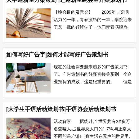
大学迎新生方案策划书_迎新生晚会全方案策划书
动全称：植物保护学院社团联谊会 主
办方：植物保护学院学生会社团部 参
【晚会目的及意义】 2009年，充满
与对象：...
活力的一年，青春激昂的一年，学院迎来
了又一批的锌锌学子，他们带着满腔热
诚，加入到福州大学厦门工艺美术学院的
这个大家庭当中，为了让他们尽快的熟悉
新的环境，更快的融入到学校的氛围中，
如何写好广告字|如何才能写好广告策划书
我院举办了这次的迎新生晚会，使新生去
感受校园的活跃气息，更带动整个校园的
现在的社会需要越来越多的广告策划书
气氛，丰...
了。广告策划书的好坏直接关系到一个企
业投资的成败，这是很重要的。 但是
如何才能写好一份广告策划书呢，这是困
扰所有公司文员和秘书的难题。写对了也
就好了，对公司的发展有重要的帮助，也
[大学生手语活动策划书]手语协会活动策划书
能够到领导的夸奖和提拔；可是一旦定位
错误，将公司的投资搞坏，那就万劫不复
活动背景 据统计,全世界共有XX多万
了，那离下...
名聋哑人,占世界总人口的1 7%,与正常人
不同的是,他们一直生活在无声的世界里,