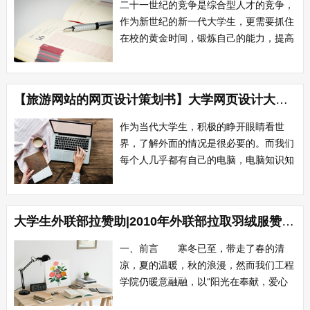
二十一世纪的竞争是综合型人才的竞争，
业。 六、嘉...
作为新世纪的新一代大学生，更需要抓住
在校的黄金时间，锻炼自己的能力，提高
自身的综合素质。为积极促进大学生就业
创业，整合社会资源，搭建项目和人才汇
集的平台，通过实战营销推动对大学生创
【旅游网站的网页设计策划书】大学网页设计大赛策划书
业技能的辅导和创业项目的服务，使他们
更新就业观念，增强动手能力，丰富工作
作为当代大学生，积极的睁开眼睛看世
经验，以...
界，了解外面的情况是很必要的。而我们
每个人几乎都有自己的电脑，电脑知识知
道的也都很多。但是很多同学可能整天泡
在网上无所事事。 为了将同学们的业
余生活调整的更为丰富一些，也给同学们
大学生外联部拉赞助|2010年外联部拉取羽绒服赞助策划书
一些惊喜，我们决定在学校内举行一次网
页设计大赛，将同学们充分的调动起来，
一、前言 寒冬已至，带走了春的清
使自己的校...
凉，夏的温暖，秋的浪漫，然而我们工程
学院仍暖意融融，以“阳光在奉献，爱心
要继续”为主题的此次拉赞助活动，意在