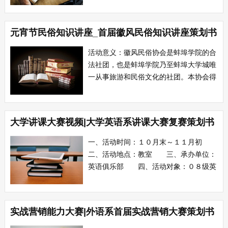
有学生来书写，所以如何写活动策划书也
就成了一个问题。 其实活动策划书并
元宵节民俗知识讲座_首届徽风民俗知识讲座策划书
不是很难写，只要掌握了些策划书的方
法，写策划书那真是手到擒来，只是方法
活动意义：徽风民俗协会是蚌埠学院的合
的问题。...
法社团，也是蚌埠学院乃至蚌埠大学城唯
一从事旅游和民俗文化的社团。本协会得
到了院团委和理学系团委的大力支持，聘
请了专职的指导老师。本协会通过展览、
研究、实地考察将安徽特有的生产风俗、
大学讲课大赛视频|大学英语系讲课大赛复赛策划书
节令习俗及景点文化从多角度展示、传
播。同时我们协会定期举行活动来充分展
一、活动时间：１０月末～１１月初
示古老的安...
二、活动地点：教室 三、承办单位：
英语俱乐部 四、活动对象：０８级英
语系全体同学 五、活动目的： 为
营造良好上进的学习氛围，增强创新意
识，丰富学生的课余生活，通过学习，交
实战营销能力大赛|外语系首届实战营销大赛策划书
流，掌握更加丰富的教学方式和手段，更
好的栽培学生和更好的服务于教育事