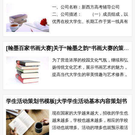
体现各系团队之间的竞争精神和集体凝聚
一、公司名称：新西方高考辅导公司
力。我校特...
二、公司描述： （一）成员组成，以
优秀在校大学生、长期工作于第一线具有
丰富经验的优秀教师和部分社会工作者为
主； （二）业务方面，以为广大高中
生提供一对一式高中各科学习考试辅导、
[翰墨百家书画大赛]关于“翰墨之韵”书画大赛的策划书
学生心理辅导和高考志愿填报辅导的一条
龙式服务为主，同时在大学中兼营家政服
为了营造浓厚的校园文化气氛，继续和弘
务信息提...
扬传统文化艺术，展示书画艺术的魅力，
提高当代大学生的审美情趣与艺术修养，
增进书画爱好者之间的艺术交流与友
谊。 一 主办单位：学工处 院团
委 二 承办单位：装饰艺术设计
学生活动策划书模板|大学学生活动基本内容策划书
系 三 参赛对象： 四 参赛作品要
求： 1 作品内容与大赛主题相关
现在国家的大学越来越大，招收的学生也
2 ...
越来越多，学校也越来越多，相应的学校
活动也就增多。活动的增多也就预示着活
动策划书也越来越多，但是策划书一般都