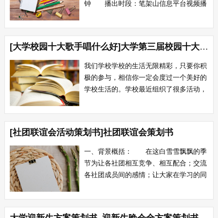
钟 播出时段：笔架山信息平台视频播
放 选题背景：今年观看国庆大阅兵的
人数创历史新高，反响热烈，随后关于大
阅兵的报道是铺天盖地，许多看过的人都
[大学校园十大歌手唱什么好]大学第三届校园十大歌手比赛策划书
感触颇深，与阅兵相关的话题在网络上更
是引发了热烈的讨论。 节目元素：把
我们学校学校的生活无限精彩，只要你积
演播室...
极的参与，相信你一定会度过一个美好的
学校生活的。学校最近组织了很多活动，
有足球赛、篮球赛、羽毛球赛，为的就是
丰富我们的校园生活，让我们在学习的同
时尽量的运动。 为了丰富同学们的
[社团联谊会活动策划书]社团联谊会策划书
课余文化生活，增进各系间的友谊和联
系，体现各系团队之间的竞争精神和集体
一、背景概括： 在这白雪雪飘飘的季
凝聚力。我...
节为让各社团相互竞争、相互配合；交流
各社团成员间的感情；让大家在学习的同
时感受到竞争与配合并存，机遇与挑战同
在。河南农大植保学院社团部特举行大型
社团联谊会。 二、活动概况： 活