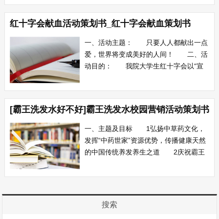
为更多的贫困生同学提供帮助，送去温
暖。让他们在这严冬季节感受到学院对他
红十字会献血活动策划书_红十字会献血策划书
们的关怀和帮助。此次活动也将为赞助的
商家提供一个绝佳的宣传机会，尤其在这
一、活动主题： 只要人人都献出一点
寒冬季节，羽...
爱，世界将变成美好的人间！ 二、活
动目的： 我院大学生红十字会以“宣
传无偿献血，倡导奉行博爱精神”为主
旨，以增进会员文化修养；增进无锡商业
职业技术学院校园精神为目的，让作为商
[霸王洗发水好不好]霸王洗发水校园营销活动策划书
院一份子的我们知道作为一名大学生，无
偿献血是一项义务，也是承担社会责任和
一、主题及目标 1弘扬中草药文化，
道德示范的...
发挥“中药世家”资源优势，传播健康天然
的中国传统养发养生之道 2庆祝霸王
公司在香港证交所成功上市及追风洗发水
成功推出 3 回报社会，关爱学生及资
助贫困学生 4 抵制假货，让大家用到
货真价实的霸王洗发水 二时间及地
搜索
点 2009年11月22日至元旦前后（...