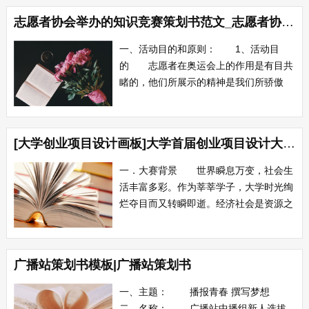
所指的投资公司，或投资管理有限公司，
志愿者协会举办的知识竞赛策划书范文_志愿者协会举办的知识竞赛策划书
是指按照《中华人民共和国公司法》等法
律法规的规定，由自然人、企业法人与其
一、活动目的和原则： 1、活动目
它社会组织...
的 志愿者在奥运会上的作用是有目共
睹的，他们所展示的精神是我们所骄傲
的，作为新世纪的大学生，未来国家建设
栋梁的我们，我们难道不应该向他们学习
吗，为志愿者事业贡献自己的力量。就以
[大学创业项目设计画板]大学首届创业项目设计大赛策划书
这国际志愿者日的机会我院青年志愿者协
会组织了这次环保知识竞赛，这样我们才
一．大赛背景 世界瞬息万变，社会生
能更好的宣传...
活丰富多彩。作为莘莘学子，大学时光绚
烂夺目而又转瞬即逝。经济社会是资源之
战，知识经济时代，资源竞争的焦点在于
拥有一颗睿智的头脑。既然你有追求的自
由，既然时代给予你机会，理应舒展身
广播站策划书模板|广播站策划书
心，谋求一生最大的幸福。 创业的冲
动蕴藏在年轻朋友的心中，创业大赛将给
一、主题： 播报青春 撰写梦想
你提供一展...
二、名称： 广播站中播组新人选拔