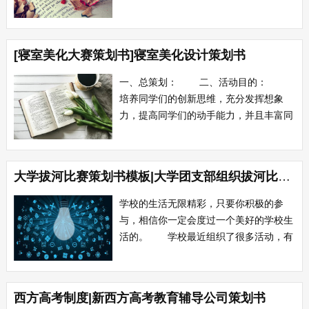
而“手语”就是这把打开无声世界大门的钥
匙。手语让我们知道,手指也可以跳出最
美的舞蹈。灵动的手指精灵,是走进许多
[寝室美化大赛策划书]寝室美化设计策划书
善良的聋哑人朋友的天使,它让人体验用
一种前所未有的幽雅、独特的方式表...
一、总策划： 二、活动目的：
培养同学们的创新思维，充分发挥想象
力，提高同学们的动手能力，并且丰富同
学们的课余生活，增强同学之间的凝聚
力...
大学拔河比赛策划书模板|大学团支部组织拔河比赛策划书
学校的生活无限精彩，只要你积极的参
与，相信你一定会度过一个美好的学校生
活的。 学校最近组织了很多活动，有
足球赛、篮球赛、羽毛球赛，为的就是丰
富我们的校园生活，让我们在学习的同时
尽量的运动。 为了丰富同学们的课
西方高考制度|新西方高考教育辅导公司策划书
余文化生活，增进各系间的友谊和联系，