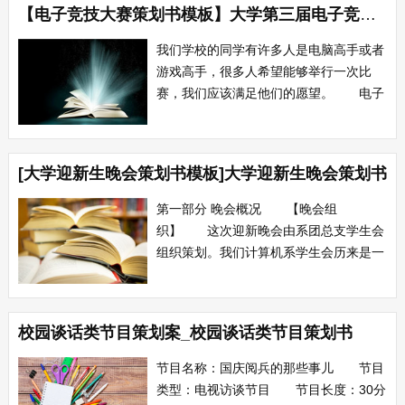
【电子竞技大赛策划书模板】大学第三届电子竞技大赛策划书
我们学校的同学有许多人是电脑高手或者
游戏高手，很多人希望能够举行一次比
赛，我们应该满足他们的愿望。 电子
竞技在高校中有着广大的受众群体，随着
电子竞技逐步走向正归化，其在高校中的
发展也逐步走向成熟。当电子竞技成为中
[大学迎新生晚会策划书模板]大学迎新生晚会策划书
国正式体育项目，霎那间就在中国先起了
一起电竞热潮，让人们亲眼所见了健康前
第一部分 晚会概况 【晚会组
卫的文化娱...
织】 这次迎新晚会由系团总支学生会
组织策划。我们计算机系学生会历来是一
支有着极强凝聚力的学生队伍、工作能力
突出，成功的组织了许多活动，特别是去
年举行的“璀璨之夜”大型迎新晚会，大合
校园谈话类节目策划案_校园谈话类节目策划书
唱比赛以及校园歌手大赛等等，都取得了
突出的成绩。我们将在这次迎新晚会的工
节目名称：国庆阅兵的那些事儿 节目
作中再一次充...
类型：电视访谈节目 节目长度：30分