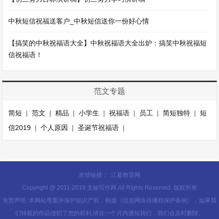
中秋短信祝福送客户_中秋短信送你一份好心情
【搞笑的中秋祝福语大全】中秋祝福语大全出炉：搞笑中秋祝福短
信祝福语！
范文专题
简短
|
范文
|
精品
|
小学生
|
祝福语
|
员工
|
简短独特
|
短
信2019
|
个人原因
|
圣诞节祝福语
|
友情链接：
江夏教育网
Copyright @ 2011-2019 文秘写作网 All Rights Reserved. 版权所有
免责声明 :本网站尊重并保护知识产权，根据《信息网络传播权保护条例》，如果我
们转载的作品侵犯了您的权利,请在一个月内通知我们，我们会及时删除。