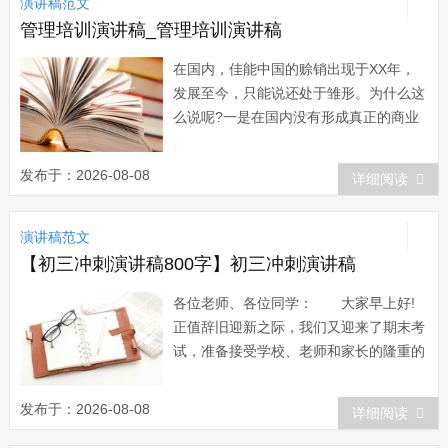
演讲稿范文
在高老庄过得愉快！ 窗外清风舞翩
然，窗内心...
管理培训演讲稿_管理培训演讲稿
在国内，佳能中国的赊销出现于XX年，
发展至今，只能说还处于雏形。为什么这
么说呢?一是在国内没有形成真正的商业
信用环境，主要是靠卖方主动组织这种赊
销过程，保证稳定和持续增长的市场份
发布于：2026-08-08
详细阅读
额。在赊销的合理回报率情况下要保证必
要的资本资源。同时，通过自身和银行融
演讲稿范文
资来支持还款等待期。而目前包括商业手
段和法律手...
【初三冲刺演讲稿800字】初三冲刺演讲稿
各位老师、各位同学： 大家早上好!
正值辞旧迎新之际，我们又迎来了期末考
试，准备接受学校、老师和家长的隆重的
检阅。 期末考试不仅是对每个人综合
素质的一次检验，更是对我们自信心、自
发布于：2026-08-08
详细阅读
觉性、意志力、诚信度的一次检验。或许
我们不能人人都成为优胜者，但我们应该