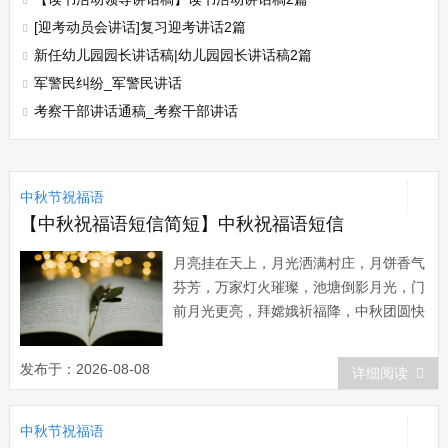
[迎考动员会讲话]复习迎考讲话2篇
新任幼儿园园长讲话稿|幼儿园园长讲话稿2篇
军警民纠纷_军警民讲话
考察干部讲话通稿_考察干部讲话
中秋节祝福语
【中秋祝福语短信简短】中秋祝福语短信
月亮挂在天上，月光洒满村庄，月饼香气
芬芳，万家灯火璀璨，池塘倒影月光，门
前月光更亮，拜嫦娥祈福降，中秋团圆快
乐！ 又逢中秋佳节，真心祝福情切，
明明圆月无缺，淡淡桂影微斜，落落清辉
发布于：2026-08-08
详细阅读
分外洁，绵绵送温馨体贴，不论天涯海
角，我的思念不绝，越过千山万水，你我
中秋节祝福语
真情不灭。中秋节，愿将此月暂借，祝君