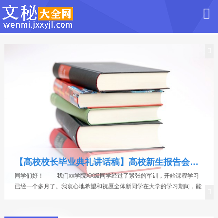
【篮球协会换届发言稿】微博协会换届发言稿
相聚不知珍惜，别离才知情重。看着日益苍老不再年轻的学弟学妹们，看
着那些拿着行李包四处奔波的学长学姐们，才想起来我真的快要大四了。
时间无情的将我推到大四的边缘，这意味着什么？意味着我老了，是时候
把微博协会交给年轻人管理了。 我的大学过去了三年，一共只参加过
【高校校长毕业典礼讲话稿】高校新生报告会校长讲话稿
的两个社团，第一个社团草草的一年就结束了...
同学们好！ 我们xx学院XX级同学经过了紧张的军训，开始课程学习
已经一个多月了。我衷心地希望和祝愿全体新同学在大学的学习期间，能
够通过自己的刻苦努力，学习知识、增强能力、提高素质，为今后一生的
事业和生活打下良好基础。希望大家毕业后都能成为社会欢迎的人才。但
【新生军训动员大会校长讲话稿2020级】新生军训动员大会校长讲话稿