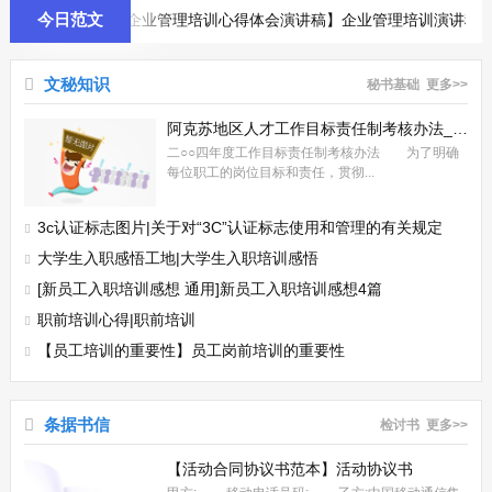
是，究竟能不能成才，能不能成就一番事...
今日范文
演讲稿
【企业管理培训心得体会演讲稿】企业管理培训演讲稿
尊敬的中国人民解放军xx省军区通信站的各位首长，各位教官，XX级全
体新同学，各位老师，朋友们： 大家上午好！ 一夜秋雨，送来
些许凉爽。在这收获的季节，我们十分高兴地迎来了来自全国各地的XX
文秘知识
秘书基础
更多>>
级新同学，首先我代表学院董事长康启鹏先生，代表院长张德江教授，代
社会主义核心价值观心得体会|社会主义核心价值观座谈会发言稿（学习雷锋方面）
表学院党政领导和全院师生员工，对省军...
阿克苏地区人才工作目标责任制考核办法_机关年度工作目标责任制考核办法
尊敬的各位领导，同仁： 大家好！ 我是xx县城区一小五年级2班
二○○四年度工作目标责任制考核办法 为了明确
的班主任朱，自XX年3月份开展社会主义核心价值观进校园活动以来，我
每位职工的岗位目标和责任，贯彻...
校以传承和弘扬雷锋精神为主题，以创建“雷锋式班级”活动为载体，深
入 开展“弘扬雷锋精神、共建文明风尚”主题的学雷锋活动，培养学生
3c认证标志图片|关于对“3C”认证标志使用和管理的有关规定
班主任工作论坛发言稿_班主任工作发言稿：流光溢彩 各显风骚
高尚的道德风尚。开展了一系列师生喜...
大学生入职感悟工地|大学生入职培训感悟
班主任工作发言稿：流光溢彩 各显风骚 尊敬的各位老师，上午好。作
为三年三班的班主任，我将从以下四部分来谈一谈本班这个学期获得的成
[新员工入职培训感想 通用]新员工入职培训感想4篇
长。 1、教学成绩，本班老师在“泛智教育”以及“为了每一个学生的发
职前培训心得|职前培训
展”的基础上，不放弃，不抛弃，真诚对待每一个学生，因此期末考试不
【员工培训的重要性】员工岗前培训的重要性
及格的学生控制在4个以内，体育，在...
条据书信
检讨书
更多>>
【活动合同协议书范本】活动协议书