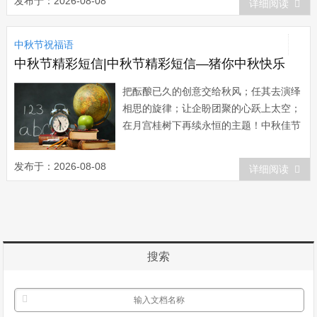
发布于：2026-08-08
详细阅读
调！中秋节快乐！ 送则谜语你猜猜：
上下左右相通处，收拾愁心建方舟，栉风
中秋节祝福语
沐雨伐木去，决心巧构驱水流，东向横斜
倚天出，以...
中秋节精彩短信|中秋节精彩短信—猪你中秋快乐
把酝酿已久的创意交给秋风；任其去演绎
相思的旋律；让企盼团聚的心跃上太空；
在月宫桂树下再续永恒的主题！中秋佳节
来临之际；愿你心情如秋高气爽；笑脸如
鲜花常开！ 想用阳光温暖你；用星光
发布于：2026-08-08
详细阅读
装点你；用美酒陶醉你；用美食满足你；
用烟花灿烂你；用幸福淹没你；可我不做
上帝很久了；只能用短信祝福你：中秋快
乐！...
搜索