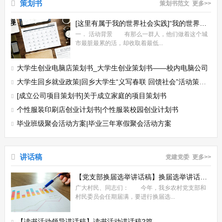
策划书
策划书范文
更多>>
[这里有属于我的世界社会实践]“我的世界与你不同”暑期社会实践活动策划书
一． 活动背景 有那么一群人，他们做着这个城
市最脏最累的活，却收取着最低...
大学生创业电脑店策划书_大学生创业策划书——校内电脑公司
大学生回乡就业政策|回乡大学生“义写春联 回馈社会”活动策划书
[成立公司项目策划书]关于成立家庭的项目策划书
个性服装印刷店创业计划书|个性服装校园创业计划书
毕业班级聚会活动方案|毕业三年寒假聚会活动方案
讲话稿
党建党委
更多>>
【党支部换届选举讲话稿】换届选举讲话稿2篇
广大村民、同志们： 今年，我乡农村党支部和
村民委员会任期届满，要进行换届选...
【读书活动领导讲话稿】读书活动讲话稿2篇