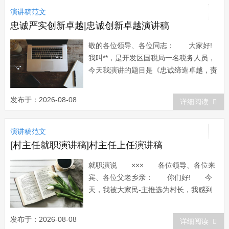
演讲稿范文
做一名追求进步，超越自我的勇敢者。为
了搞好期...
忠诚严实创新卓越|忠诚创新卓越演讲稿
敬的各位领导、各位同志： 大家好!
我叫**，是开发区国税局一名税务人员，
今天我演讲的题目是《忠诚缔造卓越，责
任铸就辉煌》。 激-情五月，青春似
火，在这放飞梦想的时节，我们即将迎来
发布于：2026-08-08
详细阅读
党90岁的生日。九十个风雨春秋，九十年
的奋斗不息。我们伟大的党历经岁月沧
演讲稿范文
桑，不论是南湖驶出的红船，还是延安窑
洞的灯...
[村主任就职演讲稿]村主任上任演讲稿
就职演说 ××× 各位领导、各位来
宾、各位父老乡亲： 你们好! 今
天，我被大家民-主推选为村长，我感到
非常荣幸!这里，我首先感谢大家对我的
信任。在任职期内，我一定不辜负大家对
发布于：2026-08-08
详细阅读
我的期望，坚决贯彻、执行党和国家的方