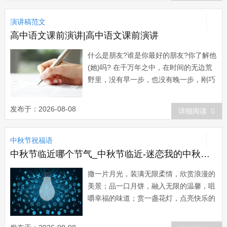
针、政策，在保证完成国家下达的各项指
演讲稿范文
标、任务的前提下，主要办好三件大事，
为我村...
高中语文课前演讲|高中语文课前演讲
什么是朋友?谁是你最好的朋友?你了解他
(她)吗? 在千万年之中，在时间的无边荒
野里，没有早一步，也没有晚一步，刚巧
赶上;于千万人之中，你遇见了你所遇见
的人，他(她)也许就是你的朋友。 人生短
发布于：2026-08-08
详细阅读
短几十年，不要给自己留下什么遗憾才
好。想笑的时候就笑，想哭的时候就哭，
中秋节祝福语
把不尽人意，不顺心的事一次性、干干
净...
中秋节临近哪个节气_中秋节临近-迷恋我的中秋节祝福语吧,给你节日祝福
撒一片月光，装满无限柔情，欣赏浪漫的
美景；品一口月饼，融入无限的温馨，咀
嚼幸福的味道；赏一盏花灯，点亮快乐的
讯号，体验吉祥的曼妙。八月十五中秋
节，愿好运将你萦绕，一生紧随幸福的步