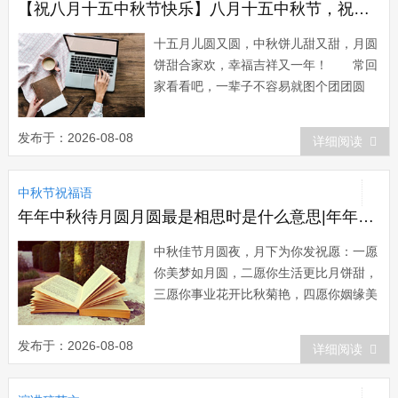
花好月圆家...
【祝八月十五中秋节快乐】八月十五中秋节，祝你和你的家人幸福团圆
十五月儿圆又圆，中秋饼儿甜又甜，月圆
饼甜合家欢，幸福吉祥又一年！ 常回
家看看吧，一辈子不容易就图个团团圆
圆，一辈子总操心就图个平平安安。祝中
秋佳节合家团圆，万事如意！ 中秋节
发布于：2026-08-08
详细阅读
你看，晚上月亮圆圆的脸正挂在天上；中
秋夜你看，家人温馨甜甜的笑弥漫在家
中秋节祝福语
中；中秋情你看，祝福的短信在阅读中：
全家平安快乐...
年年中秋待月圆月圆最是相思时是什么意思|年年中秋待月圆,月圆最是相思时.佳节之前祝福你
中秋佳节月圆夜，月下为你发祝愿：一愿
你美梦如月圆，二愿你生活更比月饼甜，
三愿你事业花开比秋菊艳，四愿你姻缘美
满家庭幸福赛神仙！ 中秋到了，嫦娥
本想约你见面，又怕后羿不干；玉兔想请
发布于：2026-08-08
详细阅读
你吃饭，又怕你没钱买单；月老想给你牵
线，又怕你四处放电。这个中秋节，祝你