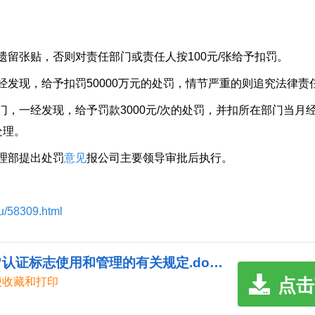
张贴，否则对责任部门或责任人按100元/张给予扣罚。
现，给予扣罚50000万元的处罚，情节严重的则追究法律责
一经发现，给予罚款3000元/次的处罚，并扣所在部门当月
处理。
理部提出处罚
意见
报公司主要领导审批后执行。
du/58309.html
《3c认证标志图片|关于对“3C”认证标志使用和管理的有关规定.doc》
点击
便收藏和打印