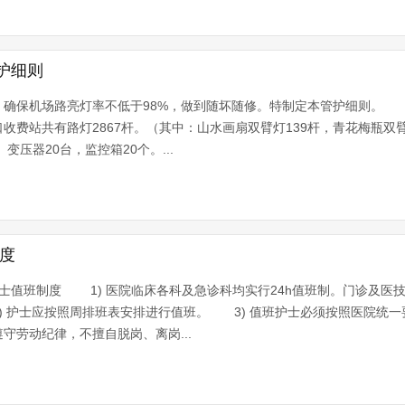
护细则
，确保机场路亮灯率不低于98%，做到随坏随修。特制定本管护细则
费站共有路灯2867杆。（其中：山水画扇双臂灯139杆，青花梅瓶双臂灯
变压器20台，监控箱20个。...
度
值班制度 1) 医院临床各科及急诊科均实行24h值班制。门诊及医
 护士应按照周排班表安排进行值班。 3) 值班护士必须按照医院统一
守劳动纪律，不擅自脱岗、离岗...