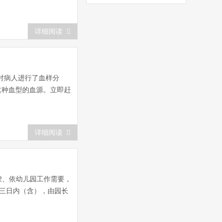
详细阅读
对病人进行了血样分
这种血型的血源。立即赶
详细阅读
2、依幼儿园工作需要，
三日内（含），由园长