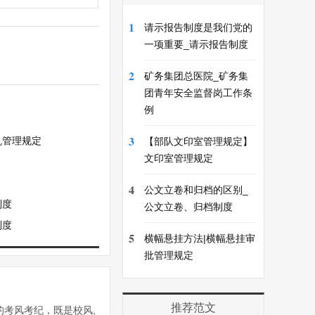
1
请示报告制度是我们党的
一项重要_请示报告制度
2
矿务集团总医院_矿务集
团青年安全监督岗工作条
例
3
机管理规定
【部队文印室管理规定】
文印室管理规定
4
公文立卷和归档的区别_
制度
公文立卷、归档制度
制度
5
横幅悬挂方法|横幅悬挂审
批管理规定
推荐范文
的考风考纪，既是校风,