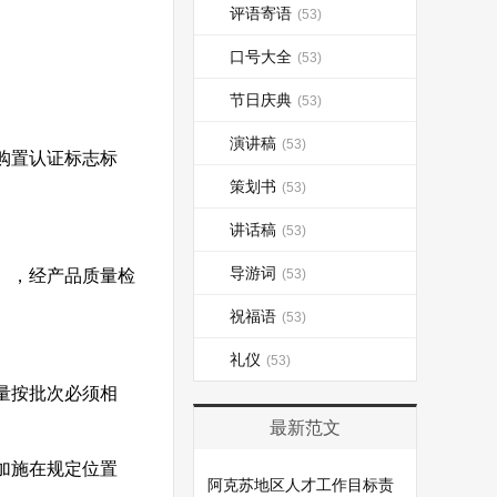
评语寄语
(53)
口号大全
(53)
节日庆典
(53)
演讲稿
(53)
购置认证标志标
策划书
(53)
讲话稿
(53)
导游词
），经产品质量检
(53)
祝福语
(53)
礼仪
(53)
量按批次必须相
最新范文
加施在规定位置
阿克苏地区人才工作目标责