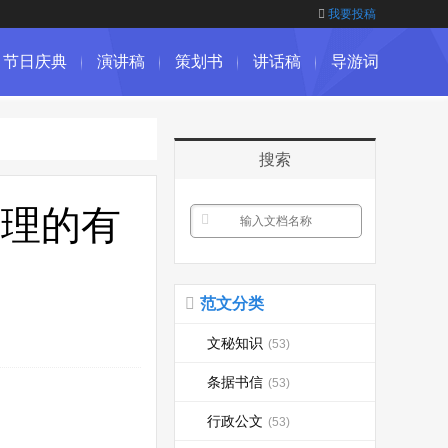
我要投稿
节日庆典
演讲稿
策划书
讲话稿
导游词
搜索
管理的有
范文分类
文秘知识
(53)
条据书信
(53)
行政公文
(53)