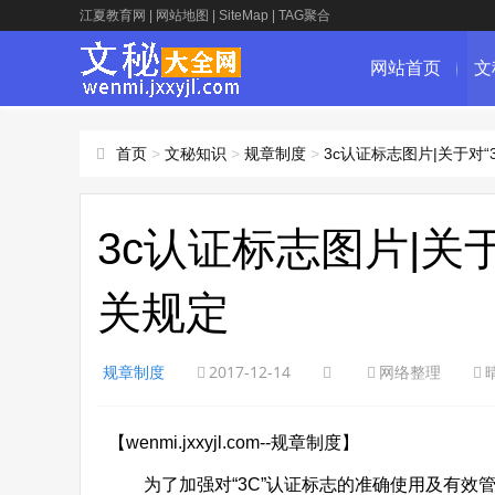
江夏教育网
|
网站地图
|
SiteMap
|
TAG聚合
网站首页
文
首页
>
文秘知识
>
规章制度
>
3c认证标志图片|关于对
3c认证标志图片|关
关规定
规章制度
2017-12-14
网络整理
【wenmi.jxxyjl.com--规章制度】
为了加强对“3C”认证标志的准确使用及有效