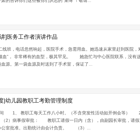
的告诉你们这些被你们厌恶的“束缚”！敬请...
讲]医务工作者演讲作品
值二线班，电话忽然响起，医院手术，急需用血。她迅速从家里赶到医院，
熊猫血”， 非常稀有的血型，极其罕见。 她急忙与中心医院联系，没有
血源。第一袋血源及时送到了手术室，保证了...
度|幼儿园教职工考勤管理制度
间 1、 教职工每天工作八小时。（不含突发性活动如开例会等） 
（2）病事假审批： 教职工请假一日内（含），由副园长审批，请假
公室批准。出勤统计由会计负责。 （3）...