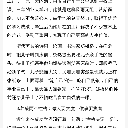
工厂，干完一天的活，再骑自行车十公里来到学校上
课。三年的业大学习，他就是这样风雨无阻，从始而
终。功夫不负苦心人，由于他的刻苦努力，取得了优异
的学习成绩，毕业后为他所在的工厂解决了不少技术上
的难题，受到了重用，实现了自己更高的人生价值。
清代著名的诗词、绘画、书法家郑板桥，在病危
时，把儿子叫到床前，突然提出要吃儿子亲手做的馒
头。待儿子把亲手做的馒头送到父亲床前时，郑板桥已
经断了气。儿子悲痛大哭，哭着哭着突然发现茶几上有
张纸条，上面写着：“流自己的汗，吃自己的饭，自己的
事业自己干，靠天靠人靠祖宗，不算好汉”。郑板桥临终
前还给儿子上了不怕吃苦自立自强的一课。
8.养成两个性格：做人要大度，做事要执着
近年来在成功学界流行着一句话：“性格决定一切”，
说明一个人的性格对自己事业能否成功和生活能否幸福