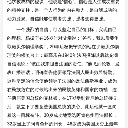
他求教成功的秘诀，他说是“信心”。信心是人生成功重要
的精神支柱，是一个人行为的内在动力，是自我成功的
动力源泉。自信能够使弱者变强，强者变得更强。
一个强烈的自信，可以坚定自己的目标，实现自己
的理想。杨振宁在16岁时对父亲说：“爸爸，我以后要争
取诺贝尔物理学奖”，20年后杨振宁真的站在了诺贝尔物
理奖的领奖台上；戴高乐在1940年法国投降以后就充满
自信地说：“该由我来担当法国的责任。”他飞到伦敦，发
表广播讲话，明确宣告他要领导法国人民击败希特勒。
这种坚定的信念使他领导了法国的反法西斯事业，成为
在民族危亡的时候站出来的民族英雄和国家的领袖；连
任两届美国总统的克林顿，在17岁受到肯尼迪总统接见
后，就立下了要竞选美国总统的决心。此后他就一直向
着这一目标奋斗。30岁成功地竞选阿肯色州司法部长，
32岁当上了阿肯色州的州长，46岁成为美国历史上最年