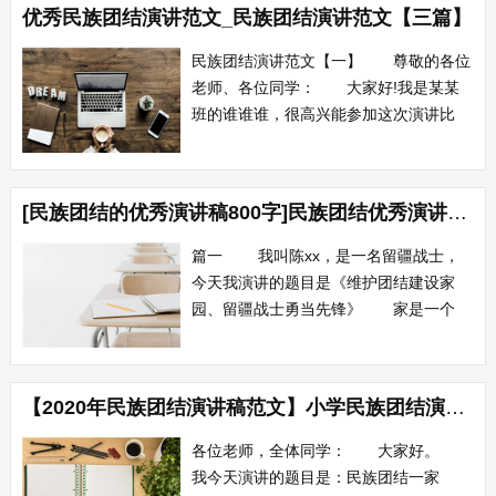
优秀民族团结演讲范文_民族团结演讲范文【三篇】
无理的洋人，凭着所谓的治外法权，奸淫
抢掠，无恶不作，更有“华人与狗不得入
民族团结演讲范文【一】 尊敬的各位
内”的耻...
老师、各位同学： 大家好!我是某某
班的谁谁谁，很高兴能参加这次演讲比
赛。这天，我演讲的题目是《盛开的民族
团结之花》。 蔚蓝的天空，正因有了
白云的点缀，才不会寂寞;宽广的大地，
[民族团结的优秀演讲稿800字]民族团结优秀演讲稿2000字
正因有了万物的装点，才显得生机盎然。
在由56个民族构成的祖国大家庭里，在多
篇一 我叫陈xx，是一名留疆战士，
民族聚居...
今天我演讲的题目是《维护团结建设家
园、留疆战士勇当先锋》 家是一个
家，国是大中国，家和万事兴，有你也有
我家是一个家，国是大中国，都是一家
人，不分你和我 每当听到这首歌我都
【2020年民族团结演讲稿范文】小学民族团结演讲稿范文：民族团结一家亲
会激情澎湃！每当唱起这首歌的时候，我
们都深深的感受到祖国民族大家庭的温
各位老师，全体同学： 大家好。
暖。这...
我今天演讲的题目是：民族团结一家