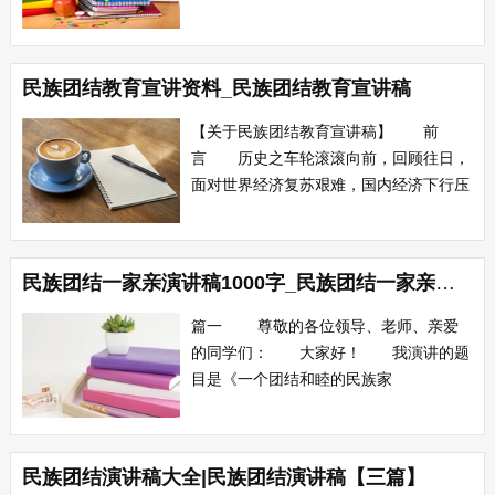
常挂在嘴边的一句话。事实也是如此，正
因我们的国家本来就是一个统一的多民族
的大家庭。56个民族，56种习俗，56种
民族团结教育宣讲资料_民族团结教育宣讲稿
语言，56种文化，把祖国的大地装扮的五
彩斑斓，把祖国的天空描画的壮丽灿烂。
【关于民族团结教育宣讲稿】 前
谁能...
言 历史之车轮滚滚向前，回顾往日，
面对世界经济复苏艰难，国内经济下行压
力加大、自然灾害频发、多重矛盾交织的
复杂形势，全国各族人民在党中央的领导
下，从容应对挑战，奋力攻坚克难，圆满
民族团结一家亲演讲稿1000字_民族团结一家亲的演讲稿300字【三篇】
实现全年经济社会发展主要预期目标，改
革开放和社会主义现代化建设取得令人瞩
篇一 尊敬的各位领导、老师、亲爱
目的重大成就...
的同学们： 大家好！ 我演讲的题
目是《一个团结和睦的民族家
庭》 ”五十六个民族，五十六支花，
五十六个兄弟姐妹是一家……“一曲优美
动听的”爱我中华“唱出了十三亿人的心
民族团结演讲稿大全|民族团结演讲稿【三篇】
声，在党的民族政策的光辉照耀下，祖国