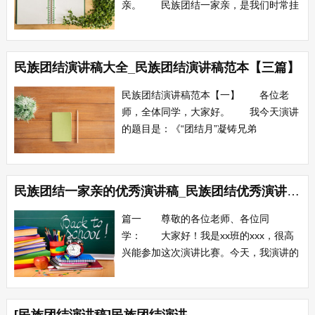
亲。 民族团结一家亲，是我们时常挂
在嘴边的一句话。事实也是如此，因为我
们的国家自古以来就是一个统一的多民族
的大家庭。56个民族，56种习俗，56种
民族团结演讲稿大全_民族团结演讲稿范本【三篇】
语言，56种文化，把祖国的大地装扮的五
彩斑斓，把祖国的天空描画的壮丽灿烂。
民族团结演讲稿范本【一】 各位老
谁能说...
师，全体同学，大家好。 我今天演讲
的题目是：《“团结月”凝铸兄弟
情》。 新疆生活着维吾尔、汉、哈萨
克、回、蒙古等47个民族，在历代抵御外
敌入侵、反对分裂祖国的斗争中，各族人
民族团结一家亲的优秀演讲稿_民族团结优秀演讲稿范文
民结下了兄弟般的深厚情谊。 新中国
成立以后，党中央和自治区各级党委、政
篇一 尊敬的各位老师、各位同
府高度重视民族...
学： 大家好！我是xx班的xxx，很高
兴能参加这次演讲比赛。今天，我演讲的
题目是《盛开的民族团结之花》。 蔚
蓝的天空，因为有了白云的点缀，才不会
寂寞；宽广的大地，因为有了万物的装