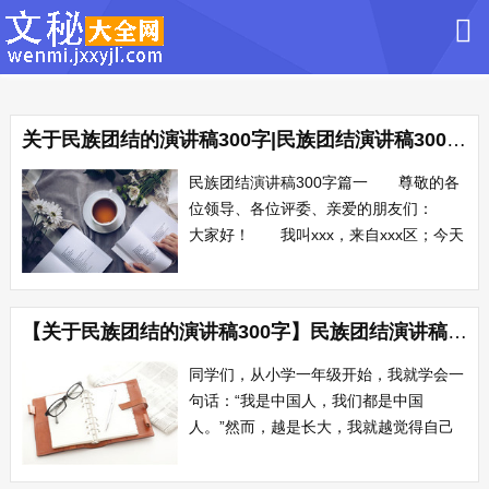
关于民族团结的演讲稿300字|民族团结演讲稿300字十篇
民族团结演讲稿300字篇一 尊敬的各
位领导、各位评委、亲爱的朋友们：
大家好！ 我叫xxx，来自xxx区；今天
我为大家演讲的题目是《维护民族团结，
共同团结奋进》。 家是一个家，国是
大中国，每当我听到这首歌，都会激情澎
【关于民族团结的演讲稿300字】民族团结演讲稿范文300字
湃，作为中国的炎皇子孙，倍加感受到我
们团结奋进，共创美好幸福生活的重大
同学们，从小学一年级开始，我就学会一
意...
句话：“我是中国人，我们都是中国
人。”然而，越是长大，我就越觉得自己
还没有学懂这句话。今天，在这儿，在这
方演讲台上，我想问问所有的同学