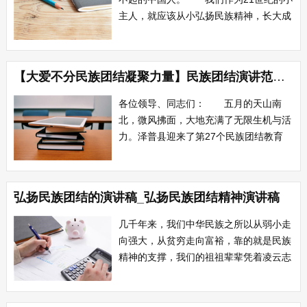
主人，就应该从小弘扬民族精神，长大成
为全面建设小康社会，实现中华民族伟大
复兴贡献力量的人。 民族精神是一个
国家，是一个民族兴旺发达的精神支柱，
【大爱不分民族团结凝聚力量】民族团结演讲范文：大爱不分民族
是维系本国民族人民生存发展的根基，民
族精神的核心是爱国主义。 绵延五千
各位领导、同志们： 五月的天山南
多年的...
北，微风拂面，大地充满了无限生机与活
力。泽普县迎来了第27个民族团结教育
月。民族团结教育月年年有，可是今年的
民族团结教育月具有极为特殊的意义。今
天我们隆重欢聚一堂，以演讲的方式歌颂
弘扬民族团结的演讲稿_弘扬民族团结精神演讲稿
民族团结，礼赞民族团结先进个人王xx的
感人事迹。今天我演讲的主题是：大爱不
几千年来，我们中华民族之所以从弱小走
分民族感...
向强大，从贫穷走向富裕，靠的就是民族
精神的支撑，我们的祖祖辈辈凭着凌云志
气，攀上民族精神高峰。 自鸦片战争
以来，中国人民一直盼望着独立自主，不
受列强欺凌。可是，在中国土地上，蛮横