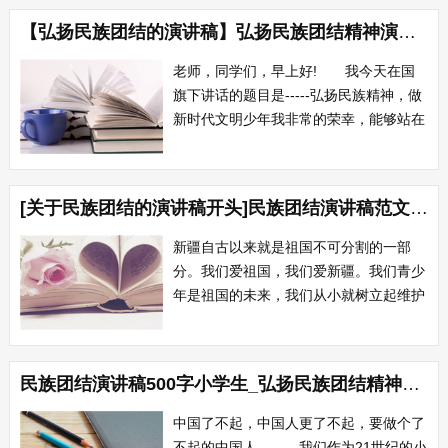
们，“你们了解自己的祖国吗?”也许你们
【弘扬民族团结的演讲稿】弘扬民族团结精神演讲稿范文
会说：“当然!”然后扳着指头说给我听
—— 我知道中华文明上下五千年，四
老师，同学们，早上好! 我今天在国
大发明改变了世界...
旗下讲话的题目是-----弘扬民族精神，做
新时代文明少年我非常的荣幸，能够站在
庄严的国旗下讲话，进入二十一世纪，我
们伟大的祖国日益繁荣昌盛，爱国主义是
我国各国日民团结的光荣的旗帜，是推动
[关于民族团结的演讲稿开头]民族团结演讲稿范文开头
我国社会历史前进的强大动力。 回顾
中华民族的5000的历史长河，元数为国...
新疆自古以来就是祖国不可分割的一部
分。我们爱祖国，我们爱新疆。我们青少
年是祖国的未来，我们从小就树立起维护
祖国统一和民族团结的神圣使命。我们是
炎黄子孙，我们是一家人，我们《谁也离
不开谁》。…… 在祖国的大西北,有
民族团结演讲稿500字小学生_弘扬民族团结精神演讲稿500字
一个美丽地方——新疆,这里土地肥沃,物
产丰富，是一个多民族聚居地，各族人民
中国了不起，中国人更了不起，要做个了
辛勤劳动...
不起的中国人。 我们作为21世纪的小