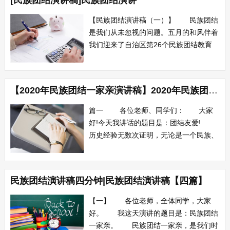
[民族团结演讲稿]民族团结演讲
点，才显得生机盎然。在由56个民族构成
的祖国大家庭里，在多民族聚居、美丽富
【民族团结演讲稿（一）】 民族团结
饶的新疆，...
是我们从未忽视的问题。五月的和风伴着
我们迎来了自治区第26个民族团结教育
月。今年的民族团结教育活动显得尤为重
要。 民族团结从中国上千年的历史中
从未褪色。北魏孝文帝的改革率先为少数
【2020年民族团结一家亲演讲稿】2020年民族团结演讲稿范文
民族打开了向汉族学习的大门。张骞两次
出使西域，历时十八年，考察了许多国
篇一 各位老师、同学们： 大家
家，把西域...
好!今天我讲话的题目是：团结友爱!
历史经验无数次证明，无论是一个民族、
一个国家，还是一个社会、一个团体、一
个家庭，只有重视团结，珍惜团结，维护
团结，搞好团结，才能有强大的力量，才
民族团结演讲稿四分钟|民族团结演讲稿【四篇】
能和睦相处，和谐发展。 一个班级是
否具有教育气息，是否具有良好的班风，
【一】 各位老师，全体同学，大家
关键是...
好。 我这天演讲的题目是：民族团结
一家亲。 民族团结一家亲，是我们时