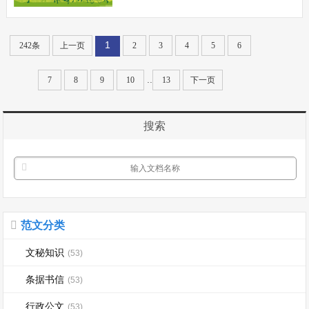
体的各民族大杂局、小聚居的格局。
在筹建新中国的时候，中国共产党提出国
1
242条
上一页
2
3
4
5
6
内各民族一律平等，在少数民族聚居的地
区，应实行民族的区域自治的建议。这个
..
7
8
9
10
13
下一页
建议，体...
搜索
范文分类
文秘知识
(53)
条据书信
(53)
行政公文
(53)