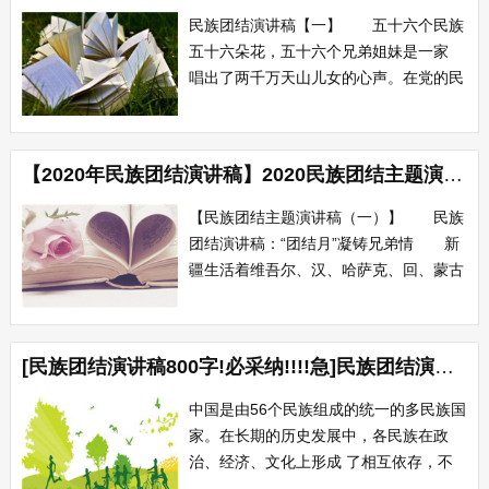
大地，安定祥和，到处奏响民族团结的凯
民族团结演讲稿【一】 五十六个民族
歌。 我们的国家...
五十六朵花，五十六个兄弟姐妹是一家
唱出了两千万天山儿女的心声。在党的民
族政策光辉照耀下，新疆大地安定祥和，
到处奏响民族团结的凯歌。 我们伟大
的中华民族，孕育了五千年的辉煌，五千
【2020年民族团结演讲稿】2020民族团结主题演讲稿
年的历史，留下了璀璨的传统文化。在历
史的长河中，仁人志士层出不穷，中华美
【民族团结主题演讲稿（一）】 民族
德熠熠生...
团结演讲稿：“团结月”凝铸兄弟情 新
疆生活着维吾尔、汉、哈萨克、回、蒙古
等47个民族，在历代抵御外敌入侵、反对
分裂祖国的斗争中，各族人民结下了兄弟
般的深厚情谊。 新中国成立以后，党
[民族团结演讲稿800字!必采纳!!!!急]民族团结演讲稿800字
中央和自治区各级党委、政府高度重视民
族宗教工作，贯彻以马克思主义民族观为
中国是由56个民族组成的统一的多民族国
指导...
家。在长期的历史发展中，各民族在政
治、经济、文化上形成 了相互依存，不
可分离的关系，并逐渐形成了以汉族为主