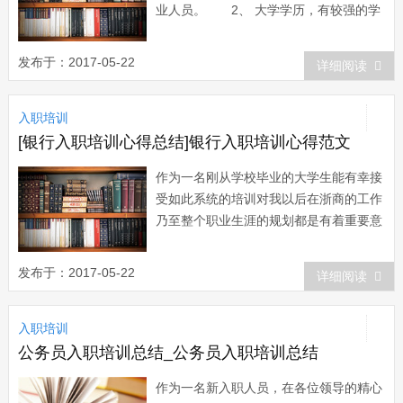
业人员。 2、 大学学历，有较强的学
习能力、语言沟通能力(需通过面试)
3、 之前从事软件研发，希望转型做erp
发布于：2017-05-22
详细阅读
顾问。 4、 在生产，财务，采购以及
预算等部门工作多年，希望从事erp咨询
入职培训
行业的从业者。 5、即将...
[银行入职培训心得总结]银行入职培训心得范文
作为一名刚从学校毕业的大学生能有幸接
受如此系统的培训对我以后在浙商的工作
乃至整个职业生涯的规划都是有着重要意
义的。通过这次培训又一此深切体会了浙
商银行的企业文化。作为刚入行的员工融
发布于：2017-05-22
详细阅读
入这样的集体应该积极学习争取早日在自
己的岗位上做出应有的贡献。综合这次培
入职培训
训，以下几点体会感触最深。 第一部
分的培训...
公务员入职培训总结_公务员入职培训总结
作为一名新入职人员，在各位领导的精心