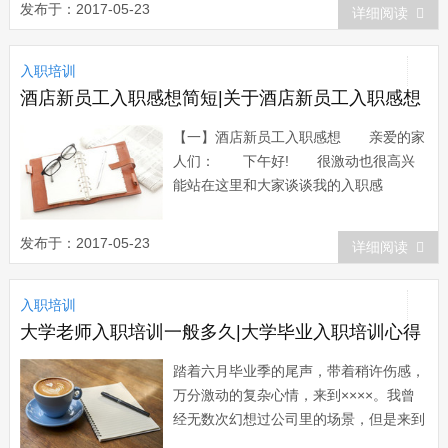
发布于：2017-05-23
详细阅读
心。并利用此次培训所学理论和方法，不
断丰富和提高自身素质，处理好与同事以
入职培训
及学生们的关系，兢兢业业，刻苦钻研，
为教育事业...
酒店新员工入职感想简短|关于酒店新员工入职感想
【一】酒店新员工入职感想 亲爱的家
人们： 下午好! 很激动也很高兴
能站在这里和大家谈谈我的入职感
言! 还记得刚来的时候，正赶上开8月
份的启动大会。 我被当时的氛围所感
发布于：2017-05-23
详细阅读
染，被员工之间那种互帮互助的情谊，被
那一个个爱的拥抱所感动。我明白了为什
入职培训
麽这里都称为家人。我想在这个大家庭
中，我们更应该...
大学老师入职培训一般多久|大学毕业入职培训心得
踏着六月毕业季的尾声，带着稍许伤感，
万分激动的复杂心情，来到××××。我曾
经无数次幻想过公司里的场景，但是来到
这里无限的敬仰之情不觉涌上心头，盛夏