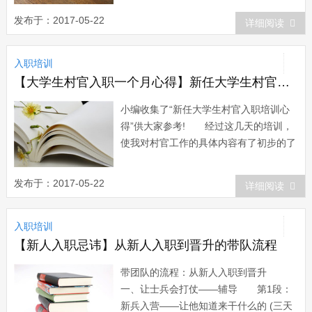
的集团公司里，生机盎然，没有炎日里一
发布于：2017-05-22
详细阅读
丝的骄躁，只有炎日所带来的饱满激情，
到处可见一番繁忙景象。我很荣幸...
入职培训
【大学生村官入职一个月心得】新任大学生村官入职培训心得体会
小编收集了“新任大学生村官入职培训心
得”供大家参考! 经过这几天的培训，
使我对村官工作的具体内容有了初步的了
解。在培训前，通过报纸网络等一些渠
道，再加上自己的一些猜想，我觉得村官
发布于：2017-05-22
详细阅读
的工作会很轻松。经过了这几天的培训，
我知道了村官的工作是琐碎的，是协助村
入职培训
里人将一些纸质资料转...
【新人入职忌讳】从新人入职到晋升的带队流程
带团队的流程：从新人入职到晋升
一、让士兵会打仗——辅导 第1段：
新兵入营——让他知道来干什么的 (三天