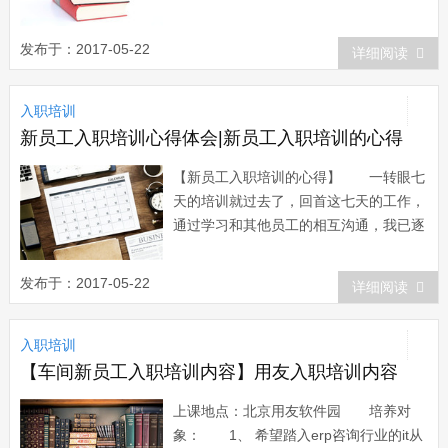
左右) 1、给新人安排好座位及办公的
桌子，拥有自己的地方; 2、开一个欢
发布于：2017-05-22
详细阅读
迎会介绍团队里的每一人，相互认
识; 3、单独沟通：让其了解公司...
入职培训
新员工入职培训心得体会|新员工入职培训的心得
【新员工入职培训的心得】 一转眼七
天的培训就过去了，回首这七天的工作，
通过学习和其他员工的相互沟通，我已逐
渐的融入到这个集体中，一下是我的培训
总结。 虽然我到公司的时间很短，培
发布于：2017-05-22
详细阅读
训所讲的内容还没有完全掌握吸收、理
解，但通过这些，我知道公司花了大量的
入职培训
人力物力进行这次的总结，这也反应了公
司的企业风...
【车间新员工入职培训内容】用友入职培训内容
上课地点：北京用友软件园 培养对
象： 1、 希望踏入erp咨询行业的it从