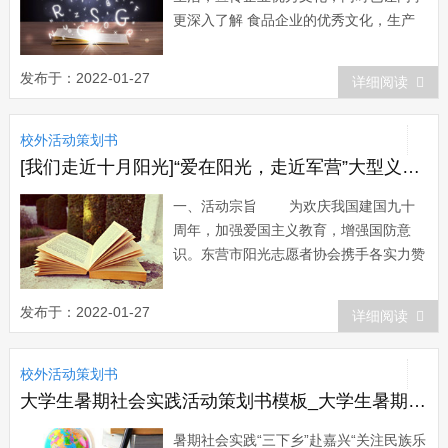
更深入了解 食品企业的优秀文化，生产
管理，运营方式等，加强同学的社会实践
能力和交际能力。我系实践部计划举办参
发布于：2022-01-27
详细阅读
观光阳蛋业的活动。此外，我们也希望通
过此次活动可以开阔在校生的视野，了解
校外活动策划书
社会经济的发展动态及大专生就业压力的
严峻性，...
[我们走近十月阳光]“爱在阳光，走近军营”大型义演活动策划书
一、活动宗旨 为欢庆我国建国九十
周年，加强爱国主义教育，增强国防意
识。东营市阳光志愿者协会携手各实力赞
助决定于xx年八月初期举行军民义演联欢
以“爱在阳光，走近军营”为主题的大型义
发布于：2022-01-27
详细阅读
演活动，培养志愿者初步的社会责任感，
激发志愿者爱军之情，提高志愿者社会服
校外活动策划书
务，凝聚公益力量，...
大学生暑期社会实践活动策划书模板_大学生暑期社会实践调研活动策划书
暑期社会实践“三下乡”赴嘉兴“关注民族乐