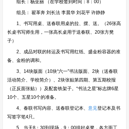
组长：杨亚丽 （在学校签到时间：8：00）
组员： 翟革奔 刘长法 李晨华 刘花平 许静静
1、书写用桌、送春联用桌的拉、摆、送。（26张高
长桌书写师生用，一张高长桌用于送春联、20张方凳
子）
2、成品对联的转运及书写用红纸、盛金粉容器的准
备、金粉的调和。
3、14块版面（10块“六一”书法版面、2块（送春联
活动简介、学校简介）、2块张贴第四期、第五期校报
（正反面张贴））及配套铁架子。“书法之星”标志牌6星
10个、五星10个的准备。
4、春联书写内容、送春联登记本、
意见
登记本及书
写签字笔4只。
5、当天8：30到现场，9：00排好桌凳，各方面工