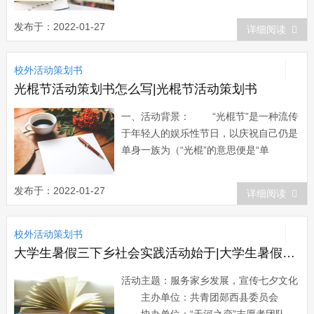
极投身社会主义新农村建设的伟大实践，
在深入基层农村中经受风雨、接受教育，
发布于：2022-01-27
详细阅读
在服务社会中提高动手能力和培养综合素
质，不断自我锻炼、自我完善和自我提
校外活动策划书
高，为我省农村经济、社会发展做出应有
贡献，根据...
光棍节活动策划书怎么写|光棍节活动策划书
一、活动背景： “光棍节”是一种流传
于年轻人的娱乐性节日，以庆祝自己仍是
单身一族为（“光棍”的意思便是“单
身”）。光棍节产生于校园，并通过网络
等媒介传播，逐渐形成了一种光棍节的文
发布于：2022-01-27
详细阅读
化。1月1日是小光棍节，1月11日和11
月...
校外活动策划书
大学生暑假三下乡社会实践活动始于|大学生暑假三下乡社会实践活动策划书
活动主题：服务家乡发展，宣传七夕文化
主办单位：共青团郧西县委员会