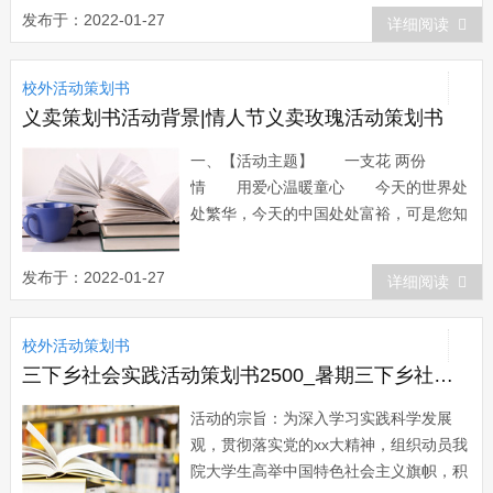
明、民主的社会主义现代化国家。没有共
发布于：2022-01-27
详细阅读
产党，就没有新中国，没有共产党，就没
有祖国的现代化发展。 经历了90年得
校外活动策划书
发展，中国共产党已经发展的相当完善，
我们的国...
义卖策划书活动背景|情人节义卖玫瑰活动策划书
一、【活动主题】 一支花 两份
情 用爱心温暖童心 今天的世界处
处繁华，今天的中国处处富裕，可是您知
道吗？就在焦作，在的焦作山区还有着这
样一群孩子，他们过的生活没见到的人是
发布于：2022-01-27
详细阅读
不可能想象到的。家徒四壁，家庭支离破
碎…而他们品学兼优、善良可爱、他们想
校外活动策划书
安心的学知识，他们需要大家的援助，...
三下乡社会实践活动策划书2500_暑期三下乡社会实践活动策划书
活动的宗旨：为深入学习实践科学发展
观，贯彻落实党的xx大精神，组织动员我
院大学生高举中国特色社会主义旗帜，积