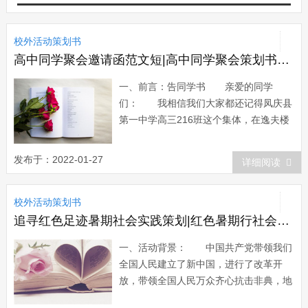
校外活动策划书
高中同学聚会邀请函范文短|高中同学聚会策划书范文
一、前言：告同学书 亲爱的同学
们： 我相信我们大家都还记得凤庆县
第一中学高三216班这个集体，在逸夫楼
的四楼、楼梯口的右手边； 我们定还
记得，我们曾经携手共进，走过人生中最
发布于：2022-01-27
详细阅读
忙碌、最灿烂，或许也是最迷茫、最烦躁
但也绝对是最充实的时期。那一年，我们
校外活动策划书
高三； 我们定还记得，那些我们共同
拥有的温馨...
追寻红色足迹暑期社会实践策划|红色暑期行社会实践活动策划书
一、活动背景： 中国共产党带领我们
全国人民建立了新中国，进行了改革开
放，带领全国人民万众齐心抗击非典，地
震等等，把我们国家建成了一个富强、文