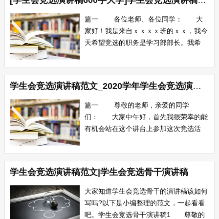
[学生会竞选演讲稿600字大学]学生会竞选演讲稿600字范文
在《现代汉语辞典》里的解释是：向人说
明讲解，使人相信并跟着行动。宣传部是
篇一 各位老师、各位同学： 大
学生会的...
家好！我是来自ｘｘｘｘ班的ｘｘ，我今
天希望竞选的职务是学习部部长。我希
望，学生会能成为我展示自己的舞台，能
让我为这个学校大家庭服务。 我充分
地相信，我有足够的能力担当起学习部部
学生会竞选演讲稿范文_2020学年学生会竞选演讲稿
长这个职务。我的各科成绩都很优异，并
且获得过学校和教育局的三好学生和优秀
篇一 尊敬的老师，亲爱的同学
班干部。我...
们： 大家中午好，首先我很荣幸的能
有机会站在这个讲台上参加这次竞选活
动，首先请允许我做一下自我介绍，我是
11级电信一班的张远远，在过去的一年
里，我一直是体育部干事，而今天我要竞
学生会竞选演讲稿范文|学生会竞选骨干演讲稿
选的职务就是学生会体育部副部长，然我
很清楚我的竞争对手都是各班经过精挑细
大家知道学生会竞选骨干的演讲稿该如何
选的精英，实力...
写吗?以下是小编整理的范文，一起看看
吧。学生会竞选骨干演讲稿1 尊敬的