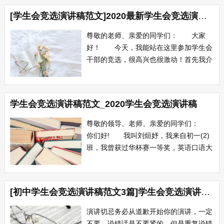
选部长的演讲稿一 各位评委、同学们
[学生会竞选演讲稿范文]2020最新学生会竞选演讲稿大全
大家好， 我是06工商的×××，来自学
习部...
尊敬的老师、亲爱的同学们： 大家
好！ 今天，我能站在这里参加学生会
干部的竞选，很高兴也很激动！首先我介
绍一下自己吧，我是xx系XX班的XX，我
要竞选的职位是学生会副主席。在此之前
身为班干部的我，本着认认真真、兢兢业
学生会竞选演讲稿范文_2020学生会竞选演讲稿
业的负责精神，一直以来都是尽己所能地
把班会工作做到，并得到了老师和同学们
尊敬的领导、老师、亲爱的同学们：
的认同...
你们好! 我叫刘烜妤，我来自初一(2)
班，我曾获过华杯赛一等奖，英语口语大
赛优秀奖以及作文大赛三等奖等。我曾多
次担任各科课代表，现担任班里的数学课
代表。常言道“不想当将军的士兵不是好
[初中学生会竞选演讲稿范文3篇]学生会竞选演讲稿范文6篇
士兵”，所以，我要感谢学校给了我们这
一次可以积极参与竞争，挑战自我的机
演讲切忌务必从道歉开始你的演讲，一定
会。...
不要，说错话是不要紧的，但是重复说错