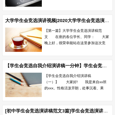
老师、亲爱的同学们: 大家好! 我
是来自××班的×××。很荣幸能有机会站在
这里给大家展示我自己。今天我竞选的职
大学学生会竞选演讲视频|2020大学学生会竞选演讲范文
务是学生会主席。下面我先简单的介绍下
自己:平凡如我，小小的个子并不那么打
【第一篇】大学学生会竞选演讲稿范
眼...
文 在座的各位学长、同学： 大家
晚上好，很荣幸能站在这里参加这次竞
选。 首先我做下自我介绍：我是来自
12班的xx。 平时的我喜欢听听音乐，
写写博客;喜欢唱唱歌、弹弹吉他;喜欢和
【学生会竞选自我介绍演讲稿一分钟】学生会竞选自我介绍演讲稿范文大全
同学们一起打游戏，喜欢自信的迎接每一
次挑战。 竞选学生会对我来说可是说
【学生会竞选自我介绍演讲稿
是一次不...
（一）】 大家好! 我是来自xx班
的xxx。性格活泼开朗，处事沉着、果
断，能够顾全大局。今天我很荣幸地站在
这里表达自己由来已久的愿望：“我要加
入学会会XX部。”我在这里郑重承诺：“我
[初中学生会竞选演讲稿范文3篇]学生会竞选演讲稿范文7篇
将尽全力完成学校领导和同学们交给我的