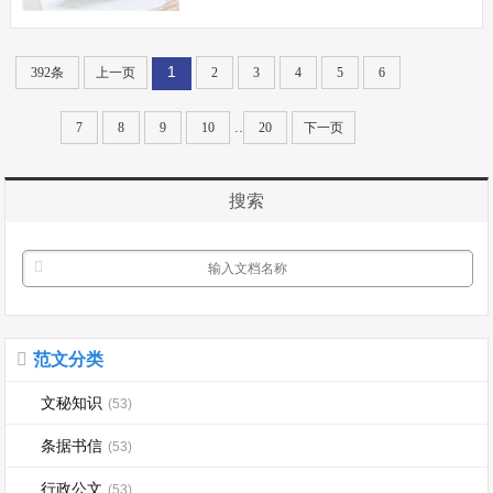
学生会职位的头衔，而是为了能主动地承
担起一份责任，一份为学校建设而贡献自
1
392条
上一页
2
3
4
5
6
己力量的责任。 假如我当上了学生会
组织部干事，我要进一步完善自己，提高
..
7
8
9
10
20
下一页
自己各...
搜索
范文分类
文秘知识
(53)
条据书信
(53)
行政公文
(53)