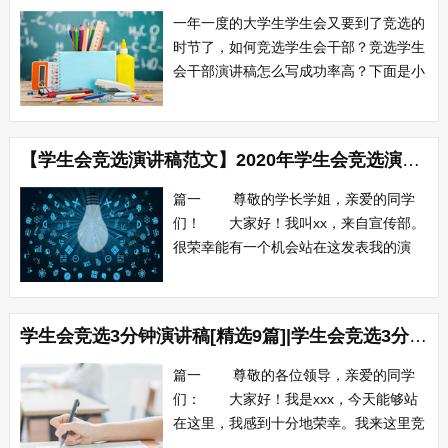
任务，使学生会成为一个现代化的积极团
一年一度的大学生学生会又要到了竞选的
体，成为学校...
时节了，如何竞选学生会干部？竞选学生
会干部演讲稿怎么写成功率高？下面是小
编为你整理了“学生会竞选演讲稿范文”，
希望能帮助到您。学生会竞选演讲稿范文
（1） 尊敬的各位校领导、老师、亲
【学生会竞选演讲稿范文】2020年学生会竞选演讲稿【三篇】
爱的同学们： 大家好！我是来自x级
计算机班的单兴。今天我很荣幸地站在这
篇一 尊敬的学长学姐，亲爱的同学
里表达...
们！ 大家好！我叫xx，来自宣传部。
很荣幸能有一个机会站在这发表我的演
说，竞选宣传部部长一职。 时间过得
真快，转眼间一年过去了。在过去的一年
里，宣传部在主席团的领导下一共参与了
学生会竞选3分钟演讲稿[精选9篇]|学生会竞选3分钟演讲稿
4次大型活动，积极配合其他部门完成各
项工作，多次进行了黑板报的更新，在一
篇一 尊敬的各位领导，亲爱的同学
些重要活...
们： 大家好！我是xxx，今天能够站
在这里，我感到十分地荣幸。我来这里竞
选学生会组织部干事并不是为了追逐一个