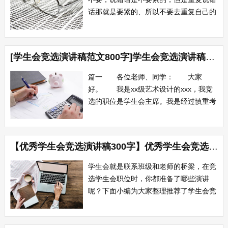
话那就是要紧的、所以不要去重复自己的
过错或者再修改。假使你说出你的紧张或
为你觉得任何讲稿中感到不妥的地方表示
歉意，你就可能是在提醒听众注意一些他
[学生会竞选演讲稿范文800字]学生会竞选演讲稿800字三篇
们其实并未意识到的东西，所以应对的方
式就是绝口不提过往发生的。下面是小编
篇一 各位老师、同学： 大家
为你整理...
好。 我是xx级艺术设计的xxx，我竞
选的职位是学生会主席。我是经过慎重考
虑才做的决定。 我从学生会组建开始
一直工作到现在，是看着学生会成长起来
的，我也是从最细小的事情做起，一步一
【优秀学生会竞选演讲稿300字】优秀学生会竞选演讲稿
步走向统筹和策划，经过两年的锻炼和过
渡，我越来越对自己有信心。 学生会
学生会就是联系班级和老师的桥梁，在竞
主席在学...
选学生会职位时，你都准备了哪些演讲
呢？下面小编为大家整理推荐了学生会竞
选演讲稿，欢迎大家前来参阅。学生会竞
选演讲稿篇一 各位领导，老师，同学
们： 大家好，我是来自nn班的