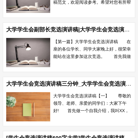
稿范文，欢迎阅读参考。希望对您有所帮
助！学生会竞选演讲稿范文精选1 尊
敬的各位评委： 大家好! 首先，
让我再做一次自我介绍：我叫xx，来自
大学学生会副部长竞选演讲稿|大学学生会竞选演讲稿大全
xxx系xx班。很荣幸能登上这个演讲台来
参加学生会某部的竞选，对评委和同学们
【第一篇】大学学生会竞选演讲稿 在
给予...
座的各位学长、同学大家晚上好，很荣幸
能站在这里参加这次竞选。 首先我做
下自我介绍：我是来自12班的xx。 平
时的我喜欢听听音乐，写写博客;喜欢唱
唱歌、弹弹吉他;喜欢和同学们一起打游
大学学生会竞选演讲稿三分钟_大学学生会竞选演讲稿【三篇】
戏，喜欢自信的迎接每一次挑战。 竞
选学生会对我来说可是说是一次不小的挑
大学学生会竞选演讲稿【一】 尊敬的
战，...
领导、老师、亲爱的同学们：大家下午
好! 首先做一个自我介绍，我叫XX，
来自XX专业，我性格活泼开朗，处事沉
着果断，能够顾全大局。今天我很荣幸的
站在这里竞选宣传部部长! 宣传一词