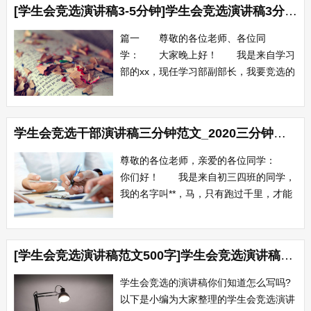
[学生会竞选演讲稿3-5分钟]学生会竞选演讲稿3分钟内
jimmy，非常高兴也很荣幸，能站在这个
讲台上，参加我们08届的学生会竞选，我
篇一 尊敬的各位老师、各位同
竞选的职...
学： 大家晚上好！ 我是来自学习
部的xx，现任学习部副部长，我要竞选的
职位是学生会副主席。首先，我要感谢在
座的各位，正是因为你们长期以来的信
任、支持和鼓励，使我今天带着对交通系
学生会竞选干部演讲稿三分钟范文_2020三分钟学生会竞选演讲稿范文
学生会的热爱，义无返顾，信心百倍地走
上这个讲台表达我的心声。 入学前，
尊敬的各位老师，亲爱的各位同学：
就在想象大学的...
你们好！ 我是来自初三四班的同学，
我的名字叫**，马，只有跑过千里，才能
知其是否为良驹；人，只有透过竞争，才
能知其是否为栋梁，我很高兴能站在那里
同大家参加学生会竞选，我竞选的职务是
[学生会竞选演讲稿范文500字]学生会竞选演讲稿范文精选
体育部长，期望能得到大家的支持。
在成长的日记和档案中，记录着我担任过
学生会竞选的演讲稿你们知道怎么写吗?
纪律委...
以下是小编为大家整理的学生会竞选演讲