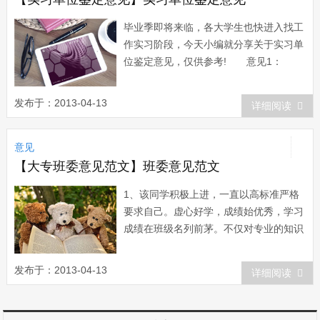
毕业季即将来临，各大学生也快进入找工
作实习阶段，今天小编就分享关于实习单
位鉴定意见，仅供参考! 意见1：
实习鉴定实习，实习期为一个月。×××同
志工作积极主动、高效，学习认真，待人
发布于：2013-04-13
详细阅读
诚恳，能够做到服从指挥、认真听取老同
志的指导，不怕苦、不怕累，表现有较强
意见
的求...
【大专班委意见范文】班委意见范文
1、该同学积极上进，一直以高标准严格
要求自己。虚心好学，成绩始优秀，学习
成绩在班级名列前茅。不仅对专业的知识
有所涉猎，而且能够摸索出自己的学习方
法，并坚持独立思考，对学习中的问题能
发布于：2013-04-13
详细阅读
发表出自己比较独到深刻的见解。尊敬师
长，团结同学，与同学关系融洽。积极参
加班级组织的活动，有一定的组织能力与