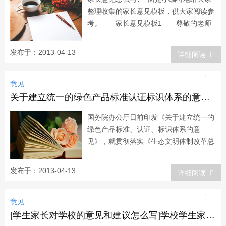
整理收集的家长意见模板，供大家阅读参
考。 家长意见模板1 尊敬的老师
你好： 暑假快过完了，在整个假期
中，我发现孩子存在很多问题，如果不及
发布于：2013-04-13
详细阅读
时纠正，会成为习惯，对将来的发展会产
生影响的，所以我想在这里提几点建议，
意见
希望我们共同携手对孩子进行教育，是孩
子得到良好...
关于建立统一的绿色产品标准认证标识体系的意见|关于建立统一的绿色产品标准、认证、标识体系的意见
国务院办公厅日前印发《关于建立统一的
绿色产品标准、认证、标识体系的意
见》，就贯彻落实《生态文明体制改革总
体方案》提出的“建立统一的绿色产品体
系”作出部署，下面是意见的详细内容。
发布于：2013-04-13
详细阅读
国务院办公厅关于建立统一的绿色产品标
准、认证、标识体系的意见 国办发
意见
〔20xx〕86号 各省...
[学生家长对学校的意见和建议怎么写]学校学生家长意见和建议大全