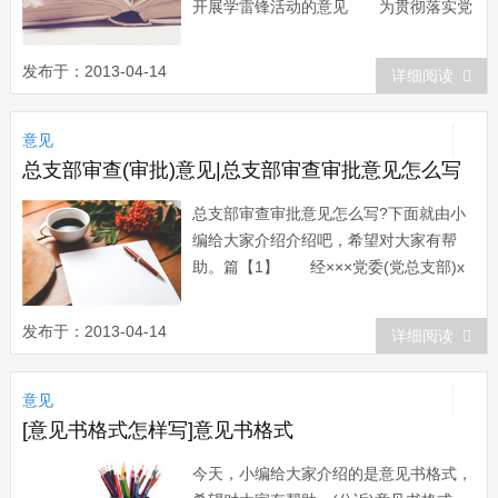
开展学雷锋活动的意见 为贯彻落实党
的xx届六中全会精神，深入开展学雷锋活
动，推动学雷锋活动常态化，大力弘扬雷
发布于：2013-04-14
详细阅读
锋精神，促进社会主义核心价值体系建
设，不断提升公民道德素质和社会文明程
意见
度，经中央同意，现提出如下意见。
一、深入...
总支部审查(审批)意见|总支部审查审批意见怎么写
总支部审查审批意见怎么写?下面就由小
编给大家介绍介绍吧，希望对大家有帮
助。篇【1】 经×××党委(党总支部)x
x x x年x x月x x日会议讨论决定，批准
×××同志加入中国共产党为预备党员，预
发布于：2013-04-14
详细阅读
备期从所在党支部大会讨论通...
意见
[意见书格式怎样写]意见书格式
今天，小编给大家介绍的是意见书格式，