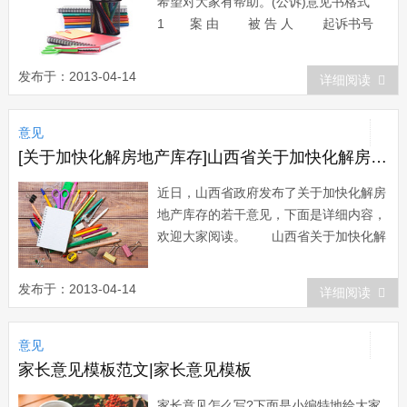
希望对大家有帮助。(公诉)意见书格式
1 案 由 被 告 人 起诉书号
审判长、审判员(人民陪审员): 根
据《中华人民共和国刑事诉讼法》第一百
发布于：2013-04-14
详细阅读
五十三条、第一百六十条、第一百六十五
条和第一百六十九条的规定，我(们)受x人
意见
民检察院的指派，代表本院，以...
[关于加快化解房地产库存]山西省关于加快化解房地产库存的若干意见
近日，山西省政府发布了关于加快化解房
地产库存的若干意见，下面是详细内容，
欢迎大家阅读。 山西省关于加快化解
房地产库存的若干意见 各市、县人民
政府，省人民政府各委、办、厅、
发布于：2013-04-14
详细阅读
局：? 为贯彻落实中央经济工作会
议、中央城市工作会议精神，做好化解房
意见
地产库存工作，促进房地产市场平稳健康
发展，经省人民政...
家长意见模板范文|家长意见模板
家长意见怎么写?下面是小编特地给大家