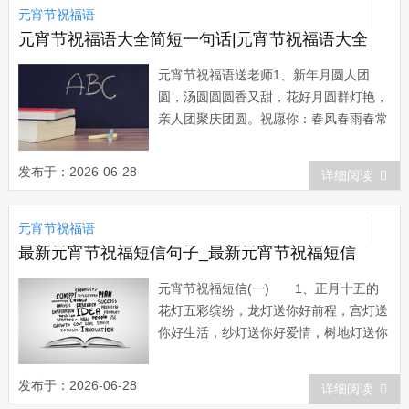
元宵节祝福语
团圆圆喜气洋洋乐无穷! 通往健康的
路需要...
元宵节祝福语大全简短一句话|元宵节祝福语大全
元宵节祝福语送老师1、新年月圆人团
圆，汤圆圆圆香又甜，花好月圆群灯艳，
亲人团聚庆团圆。祝愿你：春风春雨春常
在，花好月圆人团圆。元宵节快乐，团团
圆圆!2、新年过完，欢笑没散。好运接
发布于：2026-06-28
详细阅读
连，花好月圆。元宵来伴，月圆人圆。吃
口圆宵，心如蜜甜。温馨的元宵节祝福1
元宵节祝福语
元宵节到了，送你一碗甜蜜的汤圆，用幸
福包裹宽容，...
最新元宵节祝福短信句子_最新元宵节祝福短信
元宵节祝福短信(一) 1、正月十五的
花灯五彩缤纷，龙灯送你好前程，宫灯送
你好生活，纱灯送你好爱情，树地灯送你
好事业，蘑菇灯送你好家庭!愿一盏盏花
灯不仅能为你的佳节生活增光添彩，更能
发布于：2026-06-28
详细阅读
使你今后的日子炫如彩虹! 2、正月十