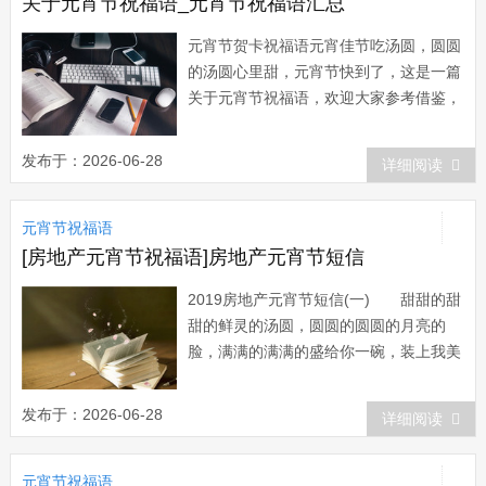
意，祝...
关于元宵节祝福语_元宵节祝福语汇总
元宵节贺卡祝福语元宵佳节吃汤圆，圆圆
的汤圆心里甜，元宵节快到了，这是一篇
关于元宵节祝福语，欢迎大家参考借鉴，
希望可以帮助到大家!1 元宵喜临心飞舞，
今朝欢聚今朝醉;烟花添彩空中闹，良宵
发布于：2026-06-28
详细阅读
美景别样好;灯笼明月相对语，幸运之光
环绕你;惊涛爆竹雄心起元宵节微信祝福
元宵节祝福语
语正月十五元宵节是中国的传统节日，在
这样欢...
[房地产元宵节祝福语]房地产元宵节短信
2019房地产元宵节短信(一) 甜甜的甜
甜的鲜灵的汤圆，圆圆的圆圆的月亮的
脸，满满的满满的盛给你一碗，装上我美
美的美美的元宵祝愿!衷心祝愿朋友元宵
佳节合家团圆! 卖汤圆卖汤圆，我的
发布于：2026-06-28
详细阅读
汤圆味道甜，一碗汤圆一毛五啊，现在不
卖只送友呀，汤圆汤圆尝新鲜，吃在嘴里
元宵节祝福语
一口甜。祝福你：元宵节热闹年，收到短