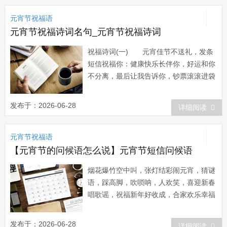
五闹元宵，大街小巷锣鼓喧，万户千门弦
元宵节祝福语
管声，狮子滚球遍地锦，二龙戏珠满天
星，双...
元宵节祝福诗词名句_元宵节祝福诗词
祝福诗词(一) 元宵佳节不送礼，发条
短信祝福你：健康快乐长伴你，好运和你
不分离，最后让我告诉你，钞票滚滚进袋
里，好处全都送给你。元宵节快乐!
天上月亮圆，地上元宵圆;天上星星亮，
发布于：2026-06-28
详细阅读
地上灯笼亮;又是一年新春到，又是一年
闹元宵，亲爱的朋友吃好喝好，不要忘记
元宵节祝福语
回我一个微笑! 一份诚挚的祝福，祝
你在元...
【元宵节的问候语怎么说】元宵节短信问候语
烟花爆竹空中叫，张灯结彩闹元宵，猜谜
语，踩高脚，吹唢呐，人欢笑，喜迎新春
唱歌谣，祝福新年好收成，合家欢乐幸福
到。正月十五元宵节即将来临，赶快送上
你的祝福吧。 (一) 1、元宵节，
发布于：2026-06-28
详细阅读