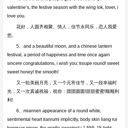
valentine‘s, the festive season with the wing lok, lover, i
love you.
花好，人圆齐相聚。情人，佳节永同乐，恋人我爱
您。
5、and a beautiful moon, and a chinese lantern
festival, a period of happiness and time once again
sincere congratulations, i wish you: troupe round! sweet
sweet honey! the smooth!
又一轮美丽月亮，又一个元宵佳节，又一段幸福时
光，又一次真诚祝福，祝你：团团圆圆!甜甜蜜蜜!顺顺利
利!
6、miannen appearance of a round white,
sentimental heart tianrumi implicitly, body skin liang rui
hongyan green, the gentle-sweetest i 1,559, 15 light