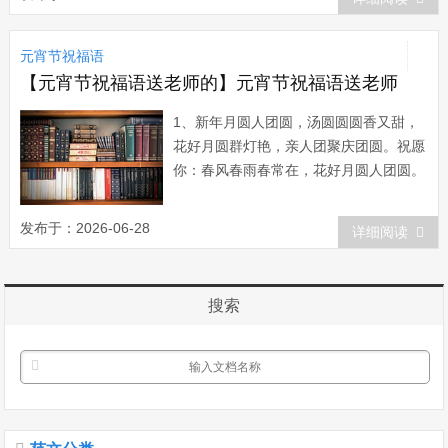
皇帝御赐你汤圆一碗，吃下后：身体康
熙，品德雍正，事业乾隆，生活嘉庆，人
元宵节祝福语
生顺治，财富咸丰，前途道光，万代光
绪，全球宣...
【元宵节祝福语送老师的】元宵节祝福语送老师
1、新年月圆人团圆，汤圆圆圆香又甜，
花好月圆群灯艳，亲人团聚庆团圆。祝愿
你：春风春雨春常在，花好月圆人团圆。
元宵节快乐，团团圆圆! 2、新年过
完，欢笑没散。好运接连，花好月圆。元
发布于：2026-06-28
详细阅读
宵来伴，月圆人圆。吃口圆宵，心如蜜
甜。元宵粘粘，情谊绵绵。衷心祝愿，身
体康健，钱途无限，幸福无边! 3、知
搜索
冷知热的...