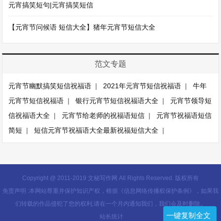
元宵搞笑短句|元宵搞笑短信
【元宵节问候语 短信大全】猪年元宵节短信大全
范文专题
元宵节幽默搞笑短信祝福语
|
2021年元宵节短信祝福语
|
牛年
元宵节短信祝福语
|
银行元宵节短信祝福语大全
|
元宵节领导短
信祝福语大全
|
元宵节给老师的祝福语短信
|
元宵节祝福语短信
简短
|
短信元宵节祝福语大全最新祝福短信大全
|
Copyright @ 2011-2019 文秘写作网 All Rights Reserved. 版权所有
免责声明 :本网站尊重并保护知识产权，根据《信息网络传播权保护条例》，如果我
们转载的作品侵犯了您的权利,请在一个月内通知我们，我们会及时删除。
一键复制全文
站长统计