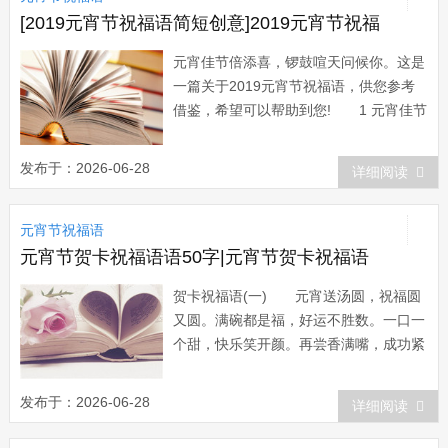
信心...
[2019元宵节祝福语简短创意]2019元宵节祝福
元宵佳节倍添喜，锣鼓喧天问候你。这是
一篇关于2019元宵节祝福语，供您参考
借鉴，希望可以帮助到您! 1 元宵佳节
喜庆多，合家团圆幸福多，心情愉快朋友
多，身体健康快乐多，财源滚滚钞票多，
发布于：2026-06-28
详细阅读
年年吉祥如意多，祝愿好事多多多! 2
元宵佳节想着你，发条短信问候你，派些
元宵节祝福语
温暖陪着你，求得好运属于你，福...
元宵节贺卡祝福语语50字|元宵节贺卡祝福语
贺卡祝福语(一) 元宵送汤圆，祝福圆
又圆。满碗都是福，好运不胜数。一口一
个甜，快乐笑开颜。再尝香满嘴，成功紧
相随。连汤一起喝，幸福日子多。 天
上的月儿圆又圆，碗中的汤圆圆又圆，世
发布于：2026-06-28
详细阅读
间的人们团团圆，心中的梦想圆又圆。中
秋佳节到来之际，祝您圆梦圆心，全家团