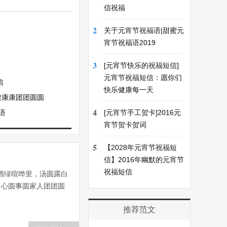
信祝福
2
关于元宵节祝福语|甜蜜元
宵节祝福语2019
3
[元宵节快乐的祝福短信]
元宵节祝福短信：愿你们
信
快乐健康每一天
健康康团团圆圆
4
语
[元宵节手工贺卡]2016元
宵节贺卡贺词
5
【2028年元宵节祝福短
信】2016年幽默的元宵节
祝福短信
酒绿喧哗里，汤圆露白
，心圆事圆家人团团圆
推荐范文