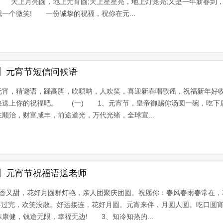
! 天上月亮圆，地上元宵圆;天上星星亮，地上灯笼亮;又是一年新春到
一个微笑! 一份诚挚的祝福，祝你在元...
】元宵节短信问候语
元宵，猜谜语，踩高脚，吹唢呐，人欢笑，喜迎新春唱歌谣，祝福新年好
快送上你的祝福吧。 (一) 1、元宵节，皇帝御赐你汤圆一碗，吃下
顺治，财富咸丰，前途道光，万代光绪，全球宣...
】元宵节祝福语送老师
圆香又甜，花好月圆群灯艳，亲人团聚庆团圆。祝愿你：春风春雨春常在，
年过完，欢笑没散。好运接连，花好月圆。元宵来伴，月圆人圆。吃口圆
康健，钱途无限，幸福无边! 3、知冷知热的...