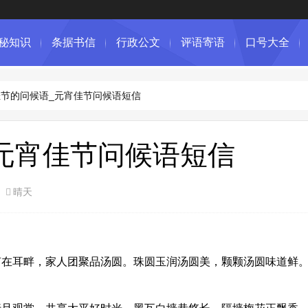
秘知识
条据书信
行政公文
评语寄语
口号大全
节的问候语_元宵佳节问候语短信
元宵佳节问候语短信
晴天
耳畔，家人团聚品汤圆。珠圆玉润汤圆美，颗颗汤圆味道鲜。