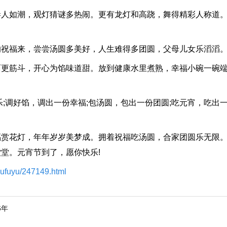
如潮，观灯猜谜多热闹。更有龙灯和高跷，舞得精彩人称道。
福来，尝尝汤圆多美好，人生难得多团圆，父母儿女乐滔滔。
筋斗，开心为馅味道甜。放到健康水里煮熟，幸福小碗一碗端
调好馅，调出一份幸福;包汤圆，包出一份团圆;吃元宵，吃出
花灯，年年岁岁美梦成。拥着祝福吃汤圆，合家团圆乐无限。
堂。元宵节到了，愿你快乐!
hufuyu/247149.html
6年