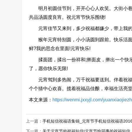
明月初圆佳节到，开开心心人欢笑。大街小巷人
共品汤圆度良宵。祝元宵节快乐围绕!
元宵佳节又来到，多少祝福都嫌少，带上我的祝
猴年元宵特别圆，小小汤圆到跟前。快乐活面更
鲜?我的思念在里面!元宵快乐!
揉面团，揉出一份祥和;擀面皮，擀出一个快乐;
了，愿你快乐无限!
元宵驾到多热闹，万千祝福要送到。伴着祝福赏
个个猜中心欢喜。揽着祝福品佳酿，幸福生活亮堂
本文来源：
https://wenmi.jxxyjl.com/yuanxiaojiez
上一篇：
手机短信祝福语集锦_元宵节手机短信祝福语201
下一篇：
关于元宵节的祝福短信|元宵节给同事的祝福短信