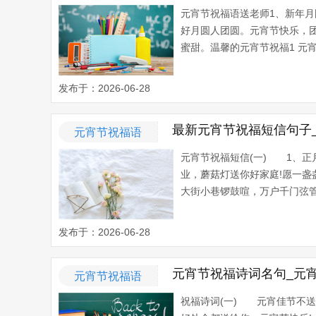
元宵节祝福语送老师1、新年
好月圆人团圆。元宵节快乐，
蜜甜。温馨的元宵节祝福1 元
发布于：2026-06-28
最新元宵节祝福短信句子
元宵节祝福语
元宵节祝福短信(一) 1、
业，蘑菇灯送你好家庭!愿一
大街小巷锣鼓喧，万户千门弦管
发布于：2026-06-28
元宵节祝福诗词名句_元
元宵节祝福语
祝福诗词(一) 元宵佳节不