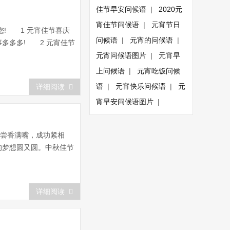
佳节早安问候语
|
2020元
宵佳节问候语
|
元宵节日
您! 1 元宵佳节喜庆
问候语
|
元宵的问候语
|
多多多! 2 元宵佳节
元宵问候语图片
|
元宵早
上问候语
|
元宵吃饭问候
语
|
元宵快乐问候语
|
元
详细阅读
宵早安问候语图片
|
再尝香满嘴，成功紧相
的梦想圆又圆。中秋佳节
详细阅读