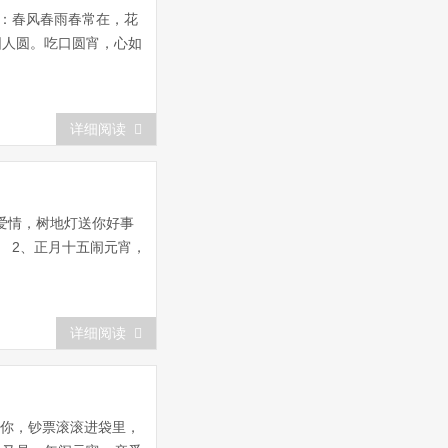
：春风春雨春常在，花
圆人圆。吃口圆宵，心如
详细阅读
爱情，树地灯送你好事
 2、正月十五闹元宵，
详细阅读
诉你，钞票滚滚进袋里，