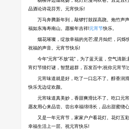
杨柳岸边烟花扬，花灯烂漫乌衣巷。且走且行且
品酒论诗花芬芳。元宵快乐!
万马奔腾新年到，敲锣打鼓踩高跷。炮竹声声歌
福如东海寿南山。愿猴年吉祥!
元宵节
快乐。
烟花璀璨，绽放幸福的光芒;星月灿烂，闪烁快乐
祝福的声音。元宵节快乐!
今年“元宵”不放“花”，为了蓝天蓝，空气清新;
宵灯节猜灯谜，智慧超群，百发百中;祝你元宵节
元宵味道就是好，吃了一口忘不了。醇香润滑甜
快乐无边绽欢颜。
元宵味道真美妙，香甜爽滑比不了。吃口元宵好
愿友用心来品尝。尝出幸福绵绵长，品出甜蜜绕心
又是一年元宵节，家家户户看花灯。花灯五彩又
幸福生活上一层。祝元宵快乐!