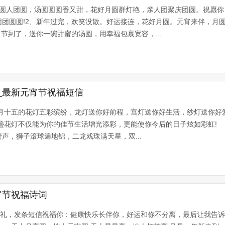
月圆人团圆，汤圆圆圆香又甜，花好月圆群灯艳，亲人团聚庆团圆。祝愿你
团团圆圆!2、新年过完，欢笑没散。好运接连，花好月圆。元宵来伴，月
宵节到了，送你一碗甜蜜的汤圆，用幸福包裹宽容，...
_最新元宵节祝福短信
正月十五的花灯五彩缤纷，龙灯送你好前程，宫灯送你好生活，纱灯送你好
盏盏花灯不仅能为你的佳节生活增光添彩，更能使你今后的日子炫如彩虹!
声，狮子滚球遍地锦，二龙戏珠满天星，双...
宵节祝福诗词
送礼，发条短信祝福你：健康快乐长伴你，好运和你不分离，最后让我告