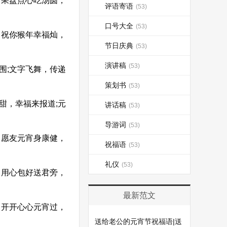
果盘点心吃汤圆，
评语寄语
(53)
口号大全
(53)
祝你猴年幸福灿，
节日庆典
(53)
演讲稿
(53)
围;文字飞舞，传递
策划书
(53)
甜，幸福来报道;元
讲话稿
(53)
导游词
(53)
愿友元宵身康健，
祝福语
(53)
礼仪
(53)
用心包好送君旁，
最新范文
开开心心元宵过，
送给老公的元宵节祝福语|送