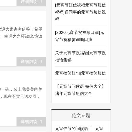
详细阅读
[元宵节短信祝福元宵节短信
祝福]送同事的元宵节短信祝
福
欢迎大家参考借鉴，希望
[2020元宵节祝福顺口溜]元
语，幸运之光环绕你;惊涛
宵节祝福贺词顺口溜
关于元宵节祝福语|元宵节祝
福语集锦
详细阅读
元宵搞笑短句|元宵搞笑短信
【元宵节问候语 短信大全】
你一碗，装上我美美的美
猪年元宵节短信大全
，现在不卖只送友呀，
范文专题
详细阅读
元宵佳节的问候语
|
元宵