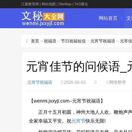
江夏教育网
|
网站地图
|
SiteMap
|
TAG聚合
网站首页
文
首页
>
祝福语
>
节日祝福短信
>
元宵节祝福语
>
元宵佳
元宵佳节的问候语_
元宵节祝福语
2026-06-02
网络整理
【wenmi.jxxyjl.com--元宵节祝福语】
正月十五月初圆，神州大地人人欢。鞭炮声声在
全家幸福又平安。祝
元宵节
快乐无限!