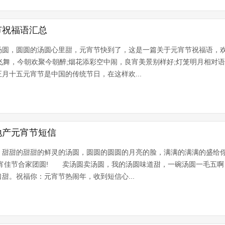
节祝福语汇总
汤圆，圆圆的汤圆心里甜，元宵节快到了，这是一篇关于元宵节祝福语，
心飞舞，今朝欢聚今朝醉;烟花添彩空中闹，良宵美景别样好;灯笼明月相对
月十五元宵节是中国的传统节日，在这样欢...
地产元宵节短信
) 甜甜的甜甜的鲜灵的汤圆，圆圆的圆圆的月亮的脸，满满的满满的盛给
元宵佳节合家团圆! 卖汤圆卖汤圆，我的汤圆味道甜，一碗汤圆一毛五啊
甜。祝福你：元宵节热闹年，收到短信心...