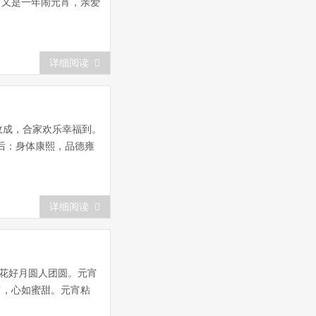
，又是一年闹元宵，亲爱
详细阅读
收成，合家欢乐幸福到。
后：身体康熙，品德雍
详细阅读
花好月圆人团圆。元宵
宵，心如蜜甜。元宵粘