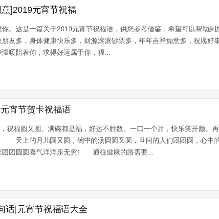
意]2019元宵节祝福
你。这是一篇关于2019元宵节祝福语，供您参考借鉴，希望可以帮助到
快朋友多，身体健康快乐多，财源滚滚钞票多，年年吉祥如意多，祝愿好事
温暖陪着你，求得好运属于你，福...
|元宵节贺卡祝福语
圆，祝福圆又圆。满碗都是福，好运不胜数。一口一个甜，快乐笑开颜。
。 天上的月儿圆又圆，碗中的汤圆圆又圆，世间的人们团团圆，心中
团团圆圆喜气洋洋乐无穷! 通往健康的路需要...
句话|元宵节祝福语大全