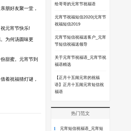
给哥哥的元宵节祝福语
亲朋好友聚一堂，
元宵节祝福短信2020|元宵节
祝福短信2019
祝元宵节快乐!
元宵节短信祝福送客户_元宵
。为何汤圆味更
节短信祝福送领导
关于元宵节祝福语_元宵节祝
一份甜蜜。元宵节到
福语精选
【正月十五闹元宵的祝福
借着祝福猜灯谜，
语】正月十五闹元宵短信祝
福语
热门范文
1
元宵短信祝福语_元宵短