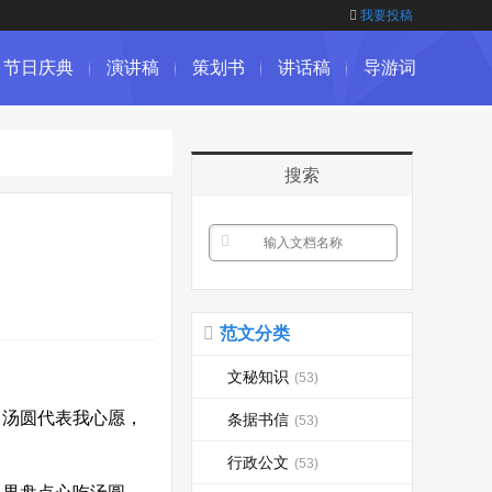
我要投稿
节日庆典
演讲稿
策划书
讲话稿
导游词
搜索
范文分类
文秘知识
(53)
汤圆代表我心愿，
条据书信
(53)
行政公文
(53)