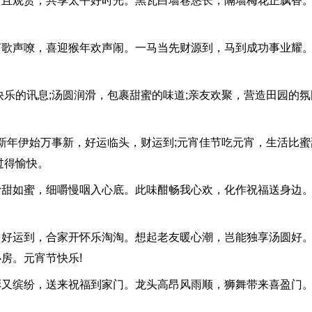
观赏，共享太平好时光。黑瓦白墙巷悠长，隔墙梅花正飘香。
声嘹，喜迎猴年欢声闹。一马当先财源到，马到成功事业耀。
的讯息;汤圆润滑，包裹甜蜜的味道;亲友欢聚，营造田园的氛
新年伊始万事新，好运临头，财运到;元宵佳节吃元宵，生活比蜜
过得愉快。
如蜜，细嚼慢咽入心底。此味酣畅我心欢，化作祝福送身边。
运到，合家开怀乐淘淘。想起老友暖心潮，岂能独享汤圆好。
房。元宵节快乐!
缤纷，送来祝福到家门。龙头高昂风雨顺，狮舞带来喜盈门。