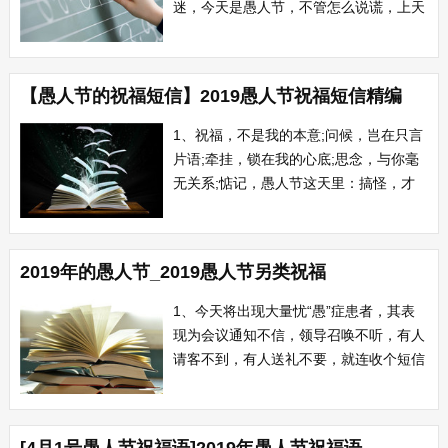
迷，今天是愚人节，不管怎么说谎，上天
都会原谅我的，呵呵，愿你愚人节快
乐。 2、今天愚人节，你可要当心;朋
友有坏心，整你当开心;有人发好心，别
【愚人节的祝福短信】2019愚人节祝福短信精编
当做真心;时时要留心，刻刻要小心;送你
一份关心，愿你今天安心。祝愚人节快乐
1、祝福，不是我的本意;问候，岂在只言
顺心!...
片语;牵挂，锁在我的心底;思念，与你毫
无关系;惦记，愚人节这天里：搞怪，才
是我的目的;可惜只有一句真心话要告诉
你：我想起了你，希望你也回个短信表示
没把我忘记。 2、搞怪要彻底，哈喇
2019年的愚人节_2019愚人节另类祝福
流得哗哗滴;整蛊要给力，表情搞得怪怪
滴;装乖走绝技，可爱定要萌萌滴;整人搞
1、今天将出现大量忧“愚”症患者，其表
专...
现为会议通知不信，领导召唤不听，有人
请客不到，有人送礼不要，就连收个短信
也不敢笑。因为愚人节愚人才乐呢!
2、现在大家常用的短信、微信等等可是
最常用的愚人手段哦!愚人短信快速识别