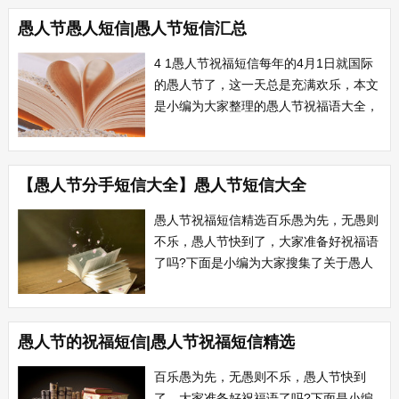
天堂，想不通就是地狱。既然活着，就要
愚人节愚人短信|愚人节短信汇总
活好。最别致的愚人节搞笑短信精选当你
默默离开我时，我痛苦万分，不知如何是
4 1愚人节祝福短信每年的4月1日就国际
好，看着你的背...
的愚人节了，这一天总是充满欢乐，本文
是小编为大家整理的愚人节祝福语大全，
仅供参考借鉴，希望可以帮助到大家。1
不管今天你是要去整人，还是要遭被整，
都祝你愚人节快乐!一年才一次，无论整
【愚人节分手短信大全】愚人节短信大全
与被整都当平淡日子的开经典愚人节祝福
短信愚人节将至，请大家保持警惕。所有
愚人节祝福短信精选百乐愚为先，无愚则
收到...
不乐，愚人节快到了，大家准备好祝福语
了吗?下面是小编为大家搜集了关于愚人
节祝福语大全，供大家参考借鉴。1 今天
不小心摔了一跤，身上滚落出一样东西，
上面有你的名字，不禁勾起对你的思念。
愚人节的祝福短信|愚人节祝福短信精选
欢乐愚人节祝福语愚人节里欢笑多，最愚
的祝福送给最愚的ta，下面是小编为大家
百乐愚为先，无愚则不乐，愚人节快到
精心搜...
了，大家准备好祝福语了吗?下面是小编