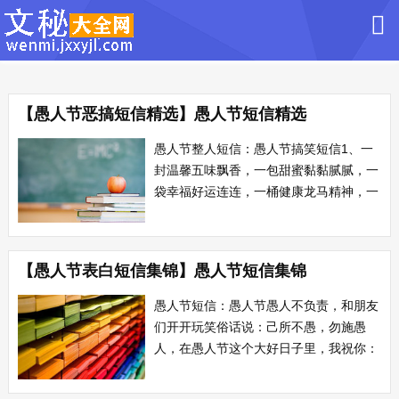
【愚人节恶搞短信精选】愚人节短信精选
愚人节整人短信：愚人节搞笑短信1、一
封温馨五味飘香，一包甜蜜黏黏腻腻，一
袋幸福好运连连，一桶健康龙马精神，一
箱苹果平平安安，一箩可乐快快乐乐，加
上我满满的祝福，愿收到信息的吃货愚人
节快乐!2、愚乐频道特别提醒，今天要谨
【愚人节表白短信集锦】愚人节短信集锦
防五种人：没事请你吃饭的，热情催你加
雷死人的愚人节祝福短信因为你，我相信
愚人节短信：愚人节愚人不负责，和朋友
命运的安排...
们开开玩笑俗话说：己所不愚，勿施愚
人，在愚人节这个大好日子里，我祝你：
人间愚中不二，愚快天下无双，遇见人愚
公主，从此愚遍天涯!一件事，想通了是