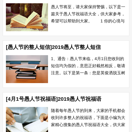
您连续读“我是二百五&rdqu...
愚人节将至，请大家保持警惕，以下是一
篇关于愚人节祝福语大全，供大家参考，
希望可以帮助到大家。 1 你的心境与
世无争，你的生活无忧无虑，你的胃口总
像填不饱的袋子，你的睡姿香甜憨态可
掬，你的日子比神仙过的逍遥自在，做头
[愚人节的整人短信]2019愚人节整人短信
猪其实挺好! 2 烦躁时，你对我免打
扰;思念时，你亲我的耳梢;无助时，你
1、通告：愚人节来临，4月1日您收到的
对...
短信均为假的，意思正好截然相反，敬请
注意。以下是第一条：您是英俊洒脱玉树
临风采美如花魔鬼身材的大众情人!
2、上联：英明神武，统帅十万水师镇天
河;下联：风骚倜傥，无视三千仙子钟嫦
[4月1号愚人节祝福语]2019愚人节祝福语
娥。横批：八戒节日快乐!呆子，你看俺
老孙写给你的对联咋样?愚人节快乐!
随着每年愚人节的到来，大家的手机都会
3、...
收到许多整人的祝福语，下面是小编为大
家精心搜集的愚人节祝福语大全，供大家
参考，希望大家喜欢。 1 可怜的手机