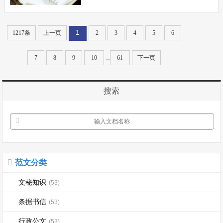
用户，非常遗憾，由于您确认了此条短信
所以传染了愚人节细菌。现在细菌衣着统
1
1217条
上一页
2
3
4
5
6
一队列整齐，正迈着矫健的步伐通过你的
身体……...
..
7
8
9
10
61
下一页
搜索
范文分类
文秘知识
(53)
条据书信
(53)
行政公文
(53)