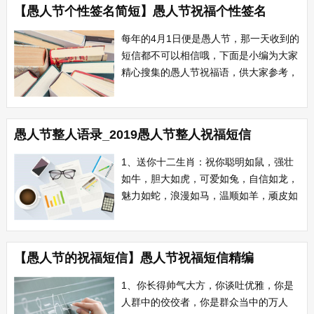
【愚人节个性签名简短】愚人节祝福个性签名
气囊收缩吓人煌，傻瓜别看是蟾蜍。愚人
节，开个玩笑开心过。 2 人们都说见
每年的4月1日便是愚人节，那一天收到的
钱眼开，...
短信都不可以相信哦，下面是小编为大家
精心搜集的愚人节祝福语，供大家参考，
希望大家喜欢。 1 愚人节将至，若捉
弄你，我“愚”心不忍;若不捉弄你，
我“愚”情未了。告别自“愚”自乐，我决
愚人节整人语录_2019愚人节整人祝福短信
定...
1、送你十二生肖：祝你聪明如鼠，强壮
如牛，胆大如虎，可爱如兔，自信如龙，
魅力如蛇，浪漫如马，温顺如羊，顽皮如
猴，美丽如鸡，忠诚如狗，长的像猪。愚
人节快乐! 2、认识你至今，你在我心
中的地位，你应该很清楚，除了你之外，
【愚人节的祝福短信】愚人节祝福短信精编
其他人在我眼中根本是一堆屎，可是你不
一样，因为你是……两堆。愚人节快
1、你长得帅气大方，你谈吐优雅，你是
乐! 3...
人群中的佼佼者，你是群众当中的万人