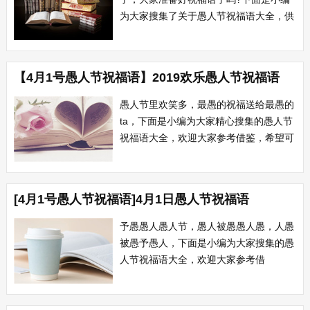
为大家搜集了关于愚人节祝福语大全，供
大家参考借鉴。 1 今天不小心摔了一
跤，身上滚落出一样东西，上面有你的名
字，不禁勾起对你的思念。天遥地远，只
【4月1号愚人节祝福语】2019欢乐愚人节祝福语
想轻轻问你一声：借我的一毛钱啥时还
啊?愚人节快乐! 2 愚人节到，给你来
愚人节里欢笑多，最愚的祝福送给最愚的
个...
ta，下面是小编为大家精心搜集的愚人节
祝福语大全，欢迎大家参考借鉴，希望可
以帮助到大家! 1 朋友同事快来看，动
物界内高手显。猫科动物会跳舞，老鼠都
比大象棒。犬科动物赞歌唱，牛下麒麟猪
[4月1号愚人节祝福语]4月1日愚人节祝福语
下象。骡马都能讲人话，甲鱼乌龟看短
信。愚人节快乐! 2 家养小花猫，...
予愚愚人愚人节，愚人被愚愚人愚，人愚
被愚予愚人，下面是小编为大家搜集的愚
人节祝福语大全，欢迎大家参考借
鉴。 1 发条短信朋友看，我今挖地奇
遇见，一锨掘出闪亮宝，金光闪闪还能
跳。似如太岁不吭声，两眼鼓鼓气冲冲，