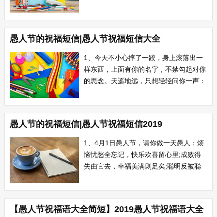
福语，供大家参考，希望可以帮助到大
家。 1 现在是北京时间愚人节整，你
正在收看的是科学探索频道最新一期节
愚人节的祝福短信|愚人节祝福短信大全
目：愚人是如何诞生的。。。。结论：凡
是用右手大拇指翻看短信者，皆为愚
1、今天不小心摔了一跤，身上滚落出一
人。 2 ...
样东西，上面有你的名字，不禁勾起对你
的思念。天遥地远，只想轻轻问你一声：
借我的一毛钱啥时还啊?愚人节快乐!
2、今天日子真特殊，被人愚弄不能怪。
朋友请客他不来，左等右等费疑猜。结果
愚人节的祝福短信|愚人节祝福短信2019
短信来身边，原来愚人在今天。哈哈一笑
事就算，只怨自己糊涂蛋。愚人节到了，
1、4月1日愚人节，请你做一天愚人：烦
祝你愚...
恼忧愁全忘记，快乐欢喜留心里;成败得
失由它去，幸福美满则足矣;聪明反被聪
明扰，糊涂未偿不可以;偶尔一点小傻
气，快乐便会伴随你。 2、尊敬的用
户，为了使您在4月1日愚人节这天保持清
【愚人节祝福语大全简短】2019愚人节祝福语大全
醒不受欺骗，特提供智慧宝典速成，只要