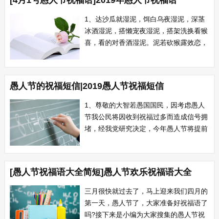
[4月1号愚人节祝福语]2019年愚人节祝福语
法：接收者年年有“愚”，回复者...
1、达沙瓜就湿泥，饵白乌夜湿泥，深茎
冰酒湿泥，搭懒宠夜湿泥，搭架洗换看猴
喜，看的对香酒湿泥。泥若砍猴露效恋，
筷乐杏福树于泥。愚人节，可知我心
意? 2、4月1日愚人节，请你做一天
愚人：烦恼忧愁全忘记，快乐欢喜留心
愚人节的祝福短信|2019愚人节祝福短信
里;成败得失由它去，幸福美满则足矣;聪
明反被聪明扰，糊涂未偿不可以;偶尔一
1、尊敬的大智若愚国国民，因考虑愚人
点小傻气，...
节我公民将因收到祝福过多而造成信号拥
堵，经我党研究决定，今年愚人节将提前
预祝您愚民同乐，愚己幸福!大愚国
宣。 2、提前传授愚人技巧：愚人之
不敢愚是大智若愚;乐人之不敢乐是人生
[愚人节祝福语大全简短]愚人节欢乐祝福语大全
最乐。居夫人之所则愚哥们;处老婆之远
则愚小三。参照行之，预祝愚人快乐，被
三月很快就过去了，马上迎来我们四月的
愚开心。...
第一天，愚人节了，大家准备好祝福语了
吗?接下来是小编为大家搜集的愚人节祝