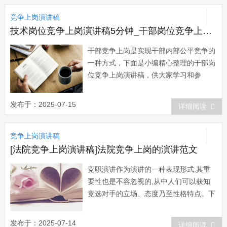
样一个展示自我、提高自我的平台!感恩
竞争上岗演讲稿
三年来在工作道路上一直关心我、支持
我、帮助我成...
技术岗位竞争上岗演讲稿5分钟_干部岗位竞争上岗演讲稿
干部竞争上岗是实现干部内部公平竞争的
一种方式，下面是小编精心整理的干部岗
位竞争上岗演讲稿，供大家学习和参
阅。 干部竞争上岗演讲稿 尊敬的
各位领导、同事们： 大家好! 很
发布于：2025-07-15
详细阅读
高兴能够与大家一齐参加这天的竞聘活
动，这也是我和在座的各位为我处今后的
竞争上岗演讲稿
发展充满信心、为我处的壮大尽职尽责的
集中体现，这天...
[法院竞争上岗演讲稿]法院竞争上岗的演讲范文
竞职演讲作为演讲的一种表现形式,其重
要性也是不容忽视的,从中人们可以获知
竞选对手的立场、态度乃至性格特点。下
面是小编为你整理的几篇法院竞争上岗的
演讲范文，希望能帮到你哟。法院竞争上
发布于：2025-07-14
详细阅读