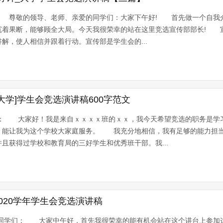
 尊敬的领导、老师、亲爱的同学们：大家下午好! 首先做一个自我介
沉着果断，能够顾全大局。今天我很荣幸的站在这里竞选宣传部部长! 
解，使人相信并跟着行动。宣传部是学生会的...
大学]学生会竞选演讲稿600字范文
 大家好！我是来自ｘｘｘｘ班的ｘｘ，我今天希望竞选的职务是学
，能让我为这个学校大家庭服务。 我充分地相信，我有足够的能力担
且获得过学校和教育局的三好学生和优秀班干部。我...
020学年学生会竞选演讲稿
学们： 大家中午好，首先我很荣幸的能有机会站在这个讲台上参加