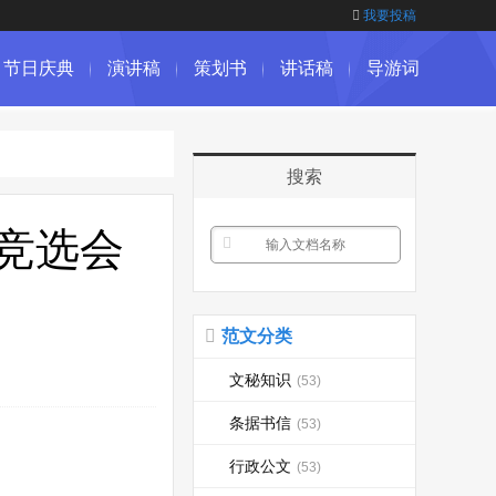
我要投稿
节日庆典
演讲稿
策划书
讲话稿
导游词
搜索
竞选会
范文分类
文秘知识
(53)
条据书信
(53)
行政公文
(53)