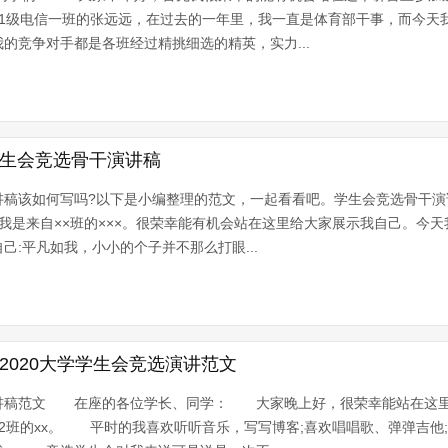
11级电信一班的张远远，在过去的一年里，我一直是体育部干事，而今天
的竞争对手都是各班经过精挑细选的精英，实力...
学生会竞选骨干演讲稿
讲稿该如何写吗?以下是小编整理的范文，一起看看吧。学生会竞选骨干
是来自××班的×××。很荣幸能有机会站在这里给大家展示我自己。今天
己:平凡如我，小小的个子并不那么打眼...
2020大学学生会竞选演讲范文
演讲稿范文 在座的各位学长、同学： 大家晚上好，很荣幸能站在这
2班的xx。 平时的我喜欢听听音乐，写写博客;喜欢唱唱歌、弹弹吉他