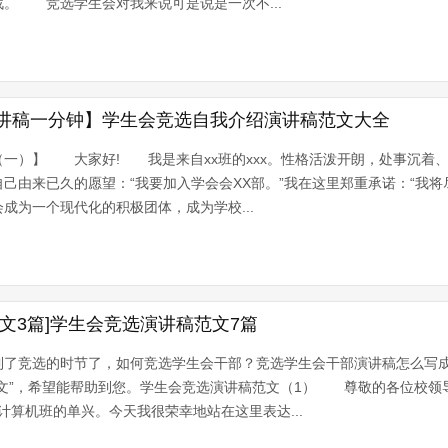
。 竞选学生会对我来说可是说是一次不...
讲稿一分钟】学生会竞选自我介绍演讲稿范文大全
一）】 大家好! 我是来自xx班的xxx。性格活泼开朗，处事沉着
己由来已久的愿望：“我要加入学会会XX部。”我在这里郑重承诺：“我
成为一个现代化的积极团体，成为学校...
文3篇]学生会竞选演讲稿范文7篇
到了竞选的时节了，如何竞选学生会干部？竞选学生会干部演讲稿怎么写
范文”，希望能帮助到您。学生会竞选演讲稿范文（1） 尊敬的各位校领
算机班的单兴。今天我很荣幸地站在这里表达...