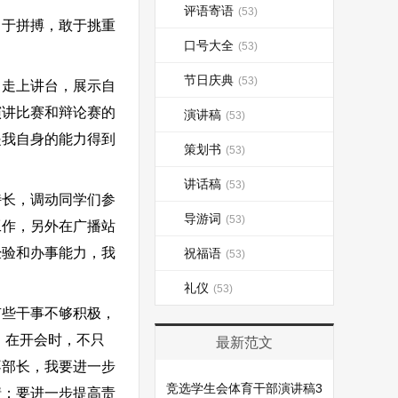
评语寄语
(53)
于拼搏，敢于挑重
口号大全
(53)
节日庆典
(53)
走上讲台，展示自
演讲比赛和辩论赛的
演讲稿
(53)
是我自身的能力得到
策划书
(53)
讲话稿
(53)
长，调动同学们参
导游词
(53)
工作，另外在广播站
经验和办事能力，我
祝福语
(53)
礼仪
(53)
些干事不够积极，
，在开会时，不只
最新范文
不部长，我要进一步
竞选学生会体育干部演讲稿3
情；要进一步提高责