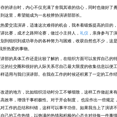
的讲台时，内心不仅充满了舍我其谁的信心，同时也做好了勇
来到这里，希望能成为一名校辨协演讲部部长。
爱交流演讲，适逢这次难得的机会，我本着锻炼提高的目的，
演讲比赛，成才之路辩论赛，做过小主持人，
礼仪
，亲身参与了
策划到组织到成功举办的各种努力与困难，收获自然也不少，这
我所热爱的事物。
部的具体工作还是比较了解的，在组织方面可以发挥自己的特
广泛的社交圈和很好的人际关系尽自己最大限度的收集信息以便
同样适用与我们演讲部。在我在工作的时候还积累了一定的工作
进的地方，比如组织活动时分工不够细致，这样工作做起来有
高效率，增强干事积极性。对于开会制度， 也应作出一些规定
视对工作的总结和纠错，这样可以事半功倍。如果我当上了演讲
高自己的工作热情，以饱满的热情和积极的心态去对待每一件事