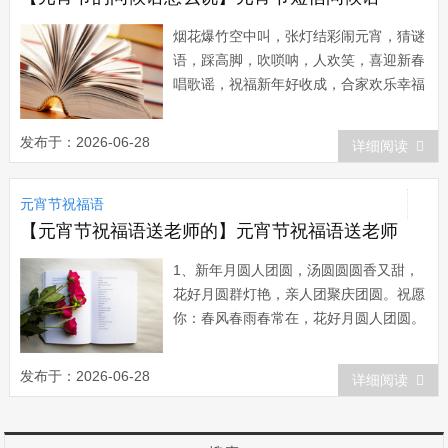
烟花爆竹空中叫，张灯结彩闹元宵，猜谜
语，踩高脚，吹唢呐，人欢笑，喜迎新春
唱歌谣，祝福新年好收成，合家欢乐幸福
到。正月十五元宵节即将来临，赶快送上
你的祝福吧。 (一) 1、元宵节，
发布于：2026-06-28
详细阅读
皇帝御赐你汤圆一碗，吃下后：身体康
熙，品德雍正，事业乾隆，生活嘉庆，人
元宵节祝福语
生顺治，财富咸丰，前途道光，万代光
绪，全球宣...
【元宵节祝福语送老师的】元宵节祝福语送老师
1、新年月圆人团圆，汤圆圆圆香又甜，
花好月圆群灯艳，亲人团聚庆团圆。祝愿
你：春风春雨春常在，花好月圆人团圆。
元宵节快乐，团团圆圆! 2、新年过
完，欢笑没散。好运接连，花好月圆。元
发布于：2026-06-28
详细阅读
宵来伴，月圆人圆。吃口圆宵，心如蜜
甜。元宵粘粘，情谊绵绵。衷心祝愿，身
体康健，钱途无限，幸福无边! 3、知