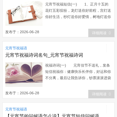
元宵节祝福短信(一) 1、正月十五的
花灯五彩缤纷，龙灯送你好前程，宫灯送
你好生活，纱灯送你好爱情，树地灯送你
好事业，蘑菇灯送你好家庭!愿一盏盏花
灯不仅能为你的佳节生活增光添彩，更能
发布于：2026-06-28
详细阅读
使你今后的日子炫如彩虹! 2、正月十
五闹元宵，大街小巷锣鼓喧，万户千门弦
元宵节祝福语
管声，狮子滚球遍地锦，二龙戏珠满天
星，双...
元宵节祝福诗词名句_元宵节祝福诗词
祝福诗词(一) 元宵佳节不送礼，发条
短信祝福你：健康快乐长伴你，好运和你
不分离，最后让我告诉你，钞票滚滚进袋
里，好处全都送给你。元宵节快乐!
天上月亮圆，地上元宵圆;天上星星亮，
发布于：2026-06-28
详细阅读
地上灯笼亮;又是一年新春到，又是一年
闹元宵，亲爱的朋友吃好喝好，不要忘记
元宵节祝福语
回我一个微笑! 一份诚挚的祝福，祝
你在元...
【元宵节的问候语怎么说】元宵节短信问候语