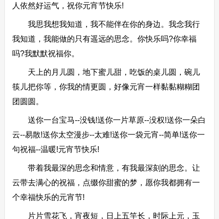
人依然好运气，祝你元宵节快乐!
我思我想我知道，我不能伴在你的身边。我念我行
我知道，我能做的只有遥远的思念。你快乐吗?你幸福
吗?我默默祝福你。
天上的月儿圆，地下蜜儿甜，吃饭的桌儿圆，碗儿
筷儿把你等，你我的情更圆，好像元宵一样黏黏糊糊团
团圆圆。
送你一台宝马--没钱!送你一片草原--没权!送你一朵白
云--易散!送你太空漫步--太难!送你一袋元宵--简单!送你一
句祝福--温暖!元宵节快乐!
带着我最深的思念和情意，有我最深刻的思念。让
云带去满心的祝福，点缀你甜蜜的梦，愿你我都拥有一
个幸福快乐的元宵节!
片片雪花飞，宵夜短，日上五竿长，时际上元，玉