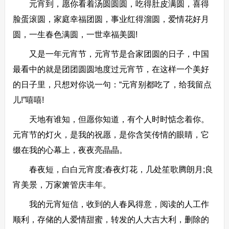
元宵到，愿你看着汤圆圆圆，吃得肚皮满圆，喜得
脸蛋滚圆，家庭幸福团圆，事业红得溜圆，爱情花好月
圆，一生春色满圆，一世幸福美圆!
又是一年元宵节，元宵节是合家团圆的日子，中国
最看中的就是团团圆圆地度过元宵节，在这样一个美好
的日子里，只想对你说一句：“元宵别都吃了，给我留点
儿!”嘻嘻!
天地有谁知，但愿你知道，有个人时时惦念着你。
元宵节的灯火，是我的祝愿，是你含笑传情的眼睛，它
缀在我的心幕上，夜夜亮晶晶。
春夜短，白白元宵度;春夜灯花，几处笙歌腾朗月;良
宵美景，万家箫管庆丰年。
我的元宵短信，收到的人春风得意，阅读的人工作
顺利，存储的人爱情甜蜜，转发的人大吉大利，删除的