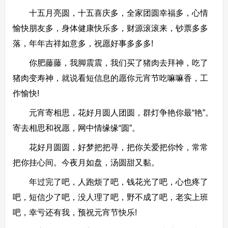
十五月亮圆，十五喜庆多，全家团圆幸福多，心情
愉快朋友多，身体健康快乐多，财源滚滚来，钞票多多
落，年年吉祥如意多，祝愿好事多多多!
你肥藤藤，我脚震震，我们买了猪肉去拜神，吃了
猪肉变寿神，就说看短信息的愿你元宵节吃嘛嘛香，工
作愉快!
元宵寄相思，花好月圆人团圆，群灯争艳你最“艳”。
寄去相思和祝愿，网中情缘缘“圆”。
花好月圆圆，好梦把把寻，把你关爱把你怜，常常
把你挂心间。今夜月如盘，汤圆甜又黏。
年过完了吧，人跑烦了吧，钱花光了吧，心也疼了
吧，短信少了吧，没人理了吧，野不成了吧，老实上班
吧，幸亏还有我，预祝元宵节快乐!