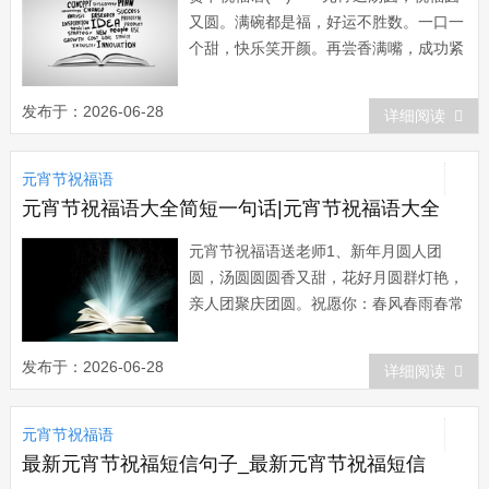
又圆。满碗都是福，好运不胜数。一口一
个甜，快乐笑开颜。再尝香满嘴，成功紧
相随。连汤一起喝，幸福日子多。 天
上的月儿圆又圆，碗中的汤圆圆又圆，世
发布于：2026-06-28
详细阅读
间的人们团团圆，心中的梦想圆又圆。中
秋佳节到来之际，祝您圆梦圆心，全家团
元宵节祝福语
团圆圆喜气洋洋乐无穷! 通往健康的
路需要...
元宵节祝福语大全简短一句话|元宵节祝福语大全
元宵节祝福语送老师1、新年月圆人团
圆，汤圆圆圆香又甜，花好月圆群灯艳，
亲人团聚庆团圆。祝愿你：春风春雨春常
在，花好月圆人团圆。元宵节快乐，团团
圆圆!2、新年过完，欢笑没散。好运接
发布于：2026-06-28
详细阅读
连，花好月圆。元宵来伴，月圆人圆。吃
口圆宵，心如蜜甜。温馨的元宵节祝福1
元宵节祝福语
元宵节到了，送你一碗甜蜜的汤圆，用幸
福包裹宽容，...
最新元宵节祝福短信句子_最新元宵节祝福短信