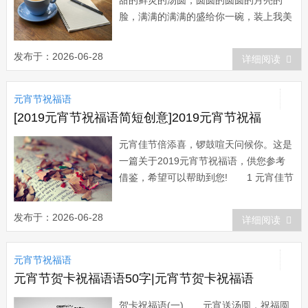
甜的鲜灵的汤圆，圆圆的圆圆的月亮的
脸，满满的满满的盛给你一碗，装上我美
美的美美的元宵祝愿!衷心祝愿朋友元宵
佳节合家团圆! 卖汤圆卖汤圆，我的
发布于：2026-06-28
详细阅读
汤圆味道甜，一碗汤圆一毛五啊，现在不
卖只送友呀，汤圆汤圆尝新鲜，吃在嘴里
元宵节祝福语
一口甜。祝福你：元宵节热闹年，收到短
信心...
[2019元宵节祝福语简短创意]2019元宵节祝福
元宵佳节倍添喜，锣鼓喧天问候你。这是
一篇关于2019元宵节祝福语，供您参考
借鉴，希望可以帮助到您! 1 元宵佳节
喜庆多，合家团圆幸福多，心情愉快朋友
多，身体健康快乐多，财源滚滚钞票多，
发布于：2026-06-28
详细阅读
年年吉祥如意多，祝愿好事多多多! 2
元宵佳节想着你，发条短信问候你，派些
元宵节祝福语
温暖陪着你，求得好运属于你，福...
元宵节贺卡祝福语语50字|元宵节贺卡祝福语
贺卡祝福语(一) 元宵送汤圆，祝福圆