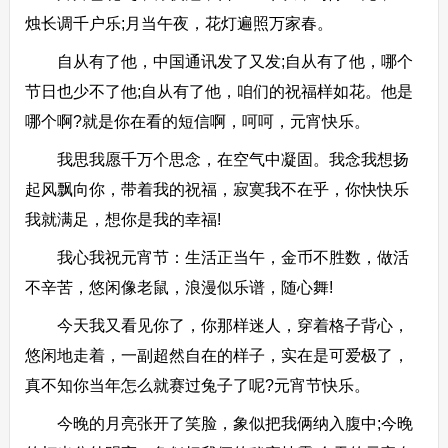
烛长调千户乐;月当午夜，花灯遍照万家春。
自从有了他，中国通讯发了又发;自从有了他，哪个
节日也少不了他;自从有了他，咱们的祝福样如花。他是
哪个啊?就是你在看的短信啊，呵呵，元宵快乐。
我思我愿千万个思念，在空气中凝固。我念我想扬
起风飘向你，带着我的祝福，寂寞我不在乎，你快快乐
我就满足，想你是我的幸福!
我心我祝元宵节：生活正当午，金币不胜数，做活
不辛苦，悠闲像老鼠，浪漫似乐谱，随心舞!
今天我又看见你了，你那样迷人，穿着格子背心，
悠闲地走着，一副超然自在的样子，实在是可爱极了，
真不知你当年怎么就赛过兔子了呢?元宵节快乐。
今晚的月亮张开了笑脸，象似把我俩纳入腹中;今晚