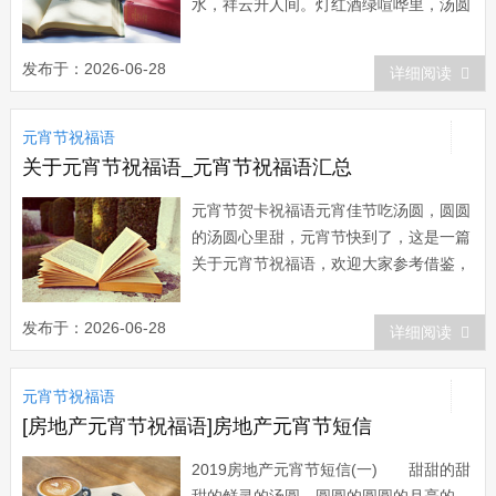
水，祥云升人间。灯红酒绿喧哗里，汤圆
露白寄情意。人生得意须尽欢，举杯换
盏，醉酒醉思念。元宵庆团圆，举家幸福
发布于：2026-06-28
详细阅读
又一年! 2、月儿是圆的，心圆事圆家
人团团圆圆，汤圆是甜的，情甜意甜爱情
元宵节祝福语
甜甜蜜蜜，心意是真的，温馨祝福诚心诚
意，祝...
关于元宵节祝福语_元宵节祝福语汇总
元宵节贺卡祝福语元宵佳节吃汤圆，圆圆
的汤圆心里甜，元宵节快到了，这是一篇
关于元宵节祝福语，欢迎大家参考借鉴，
希望可以帮助到大家!1 元宵喜临心飞舞，
今朝欢聚今朝醉;烟花添彩空中闹，良宵
发布于：2026-06-28
详细阅读
美景别样好;灯笼明月相对语，幸运之光
环绕你;惊涛爆竹雄心起元宵节微信祝福
元宵节祝福语
语正月十五元宵节是中国的传统节日，在
这样欢...
[房地产元宵节祝福语]房地产元宵节短信
2019房地产元宵节短信(一) 甜甜的甜