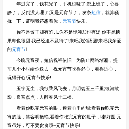
年过完了，钱花光了，手机也哑了;都上班了，心要
静了，反倒没人理了;又是元宵节了，发条
短信
，就算骚
扰一下，证明我还想着你，
元宵节
快乐。
你不是饺子却有陷儿.你不是馄沌却也有汤.你不是糖
果却也很甜.我已经迫不及待了!来吧我的汤圆!来吧我亲爱
的
元宵节
!
今晚元宵夜，短信祝福依旧，为防止网络堵塞，提
前几个小时给你送去，祝元宵节吃得舒心，看得适心，
玩得开心!元宵节快乐!
玉宇无尘，我欲乘风飞去，月明碧玉三千里;银河散
影，良宵点点，人醉春风十二楼。
看着你吃完元宵的眼，透着心里的甜;看着你吃完元
宵的脸，笑容明艳艳;看着你吃完元宵的肚子，哇!好圆!元
宵虽好，可不要贪食哦~元宵节快乐!