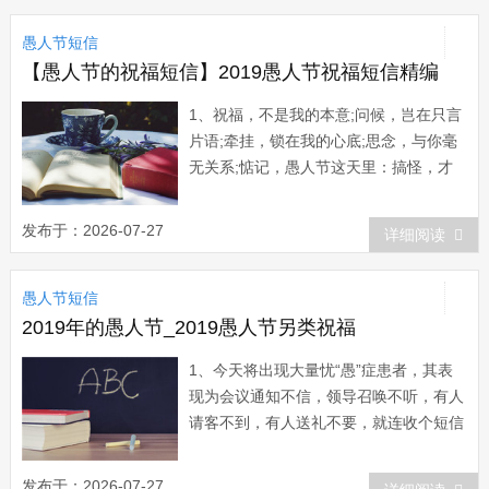
愚人节短信
【愚人节的祝福短信】2019愚人节祝福短信精编
1、祝福，不是我的本意;问候，岂在只言
片语;牵挂，锁在我的心底;思念，与你毫
无关系;惦记，愚人节这天里：搞怪，才
是我的目的;可惜只有一句真心话要告诉
你：我想起了你，希望你也回个短信表示
发布于：2026-07-27
详细阅读
没把我忘记。 2、搞怪要彻底，哈喇
流得哗哗滴;整蛊要给力，表情搞得怪怪
愚人节短信
滴;装乖走绝技，可爱定要萌萌滴;整人搞
专...
2019年的愚人节_2019愚人节另类祝福
1、今天将出现大量忧“愚”症患者，其表
现为会议通知不信，领导召唤不听，有人
请客不到，有人送礼不要，就连收个短信
也不敢笑。因为愚人节愚人才乐呢!
2、现在大家常用的短信、微信等等可是
发布于：2026-07-27