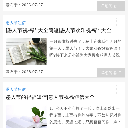
宣。 2、提前传授愚人技巧：愚人之
发布于：2026-07-27
详细阅读
不敢愚是大智若愚;乐人之不敢乐是人生
最乐。居夫人之所则愚哥们;处老婆之远
愚人节短信
则愚小三。参照行之，预祝愚人快乐，被
愚开心。...
[愚人节祝福语大全简短]愚人节欢乐祝福语大全
三月很快就过去了，马上迎来我们四月的
第一天，愚人节了，大家准备好祝福语了
吗?接下来是小编为大家搜集的愚人节祝
福语，供大家参考，希望可以帮助到大
家。 1 现在是北京时间愚人节整，你
发布于：2026-07-27
详细阅读
正在收看的是科学探索频道最新一期节
目：愚人是如何诞生的。。。。结论：凡
愚人节短信
是用右手大拇指翻看短信者，皆为愚
人。 2 ...
愚人节的祝福短信|愚人节祝福短信大全
1、今天不小心摔了一跤，身上滚落出一
样东西，上面有你的名字，不禁勾起对你
的思念。天遥地远，只想轻轻问你一声：