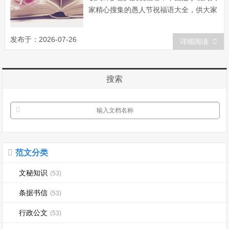
家精心搜集的愚人节祝福语大全，供大家
参考，希望大家喜欢。 1 可怜的手机
用户，非常遗憾，由于您确认了此条短信
发布于：2026-07-26
详细阅读
所以传染了愚人节细菌。现在细菌衣着统
一队列整齐，正迈着矫健的步伐通过你的
身体……...
搜索
范文分类
文秘知识
(53)
条据书信
(53)
行政公文
(53)