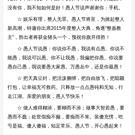
没有你，我不知如何是好！愚人节说声谢谢你：手机。
☆ 娱乐有理，整人无罪。愚人节将至，为掀起整人
新高潮，特邀你出席2015年度整人大典，角逐“整蛊教
主”，胜出者将获金猪头一个，预祝你旗开得胜！
☆ 愚人节说愚：你说你不愚，我说有点愚。你说不
能愚，我说可以愚。你不让我愚，我偏把你愚。你说要
愚自己愚，我说要愚大家愚。万愚丛中，还是你最愚！
☆ 把天真尘封，把活泼捆绑，把自由放飞，把聪颖
打包，让幸福无可救药。只释放一点点愚钝和无知，行
走江湖。亲爱的朋友，愚人节快乐！
☆ 做人难得糊涂，要糊而不涂；做事大智若愚，要
愚而不蠢；处世假痴不癫，要痴而不笨。装傻充愣，吃
亏是福。傻人傻福，知足常乐。愚人节，开心愚起来！