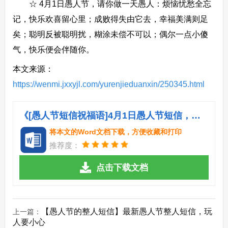
☆ 4月1日愚人节，请你做一天愚人：烦恼忧愁全忘
记，快乐欢喜留心里；成败得失由它去，幸福美满则足
矣；聪明反被聪明扰，糊涂未偿不可以；偶尔一点小傻
气，快乐便会伴随你。
本文来源：
https://wenmi.jxxyjl.com/yurenjieduanxin/250345.html
《[愚人节短信祝福语]4月1日愚人节短信，请你做一天愚人-烦恼忧愁全忘记.doc》
将本文的Word文档下载，方便收藏和打印
推荐度：
点击下载文档
【愚人节的整人短信】最新愚人节整人短信，玩
上一篇：
人要小心