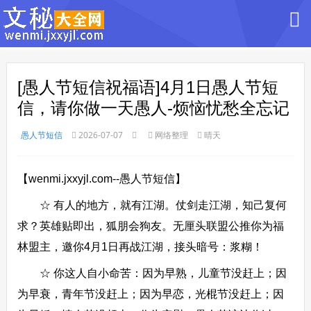
[愚人节短信祝福语]4月1日愚人节短
信，请你做一天愚人-烦恼忧愁全忘记
愚人节短信
2026-07-07
网络整理
晴天
【wenmi.jxxyjl.com--愚人节短信】
☆ 有人的地方，就有江湖。仗剑走江湖，知己复何
求？英雄贴即出，狐朋会狗友。无厘头联盟公推你为福
林盟主，邀你4月1日再战江湖，接头暗号：浆糊！
☆ 你这人自小命苦：因为早熟，儿童节没赶上；因
为早衰，青年节没赶上；因为早恋，光棍节没赶上；因