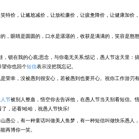
特价，让尴尬减价，让放松廉价，让疲惫降价，让健康加价，
，眼睛是圆圆的，口水是潺潺的，收获是满满的，笑容是憨憨
，锁在我的心底;思念，与你毫无关系;惦记，愚人节这天里：
希望你也回个
短信
表示没把我忘记。
是荣幸，没被愚到很安心，若被愚到也要开心。祝你工作游刃有“
愚人节
被别人整蛊，悟空你去告诉他，在愚人节当天别看短信。
了，还看!哈哈，祝愚人节快乐!
愚公，有一种童话叫做美人鱼梦，有一种短信叫做快乐愚人，
还能再博你一笑。