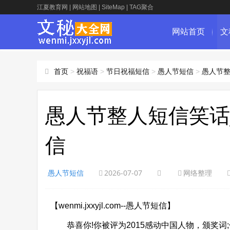
江夏教育网
|
网站地图
|
SiteMap
|
TAG聚合
网站首页
文
首页
>
祝福语
>
节日祝福短信
>
愚人节短信
>
愚人节整
愚人节整人短信笑话
信
愚人节短信
2026-07-07
网络整理
【wenmi.jxxyjl.com--愚人节短信】
恭喜你!你被评为2015感动中国人物，颁奖词