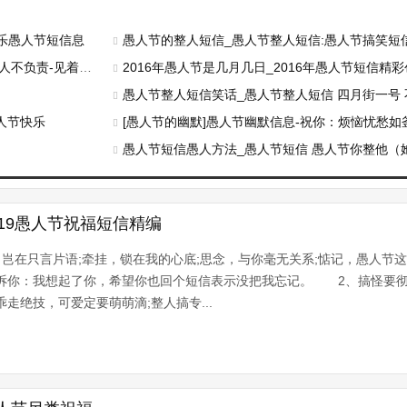
乐愚人节短信息
愚人节的整人短信_愚人节整人短信:愚人节搞笑短
责-见着友人自保
2016年愚人节是几月几日_2016年愚人节短信精
愚人节整人短信笑话_愚人节整人短信 四月街一号
人节快乐
[愚人节的幽默]愚人节幽默信息-祝你：烦恼忧愁如
愚人节短信愚人方法_愚人节短信 愚人节你整他（
19愚人节祝福短信精编
，岂在只言片语;牵挂，锁在我的心底;思念，与你毫无关系;惦记，愚人节
告诉你：我想起了你，希望你也回个短信表示没把我忘记。 2、搞怪要彻
走绝技，可爱定要萌萌滴;整人搞专...