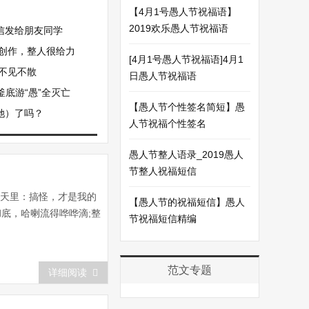
【4月1号愚人节祝福语】
2019欢乐愚人节祝福语
信发给朋友同学
彩创作，整人很给力
[4月1号愚人节祝福语]4月1
 不见不散
日愚人节祝福语
釜底游“愚”全灭亡
【愚人节个性签名简短】愚
她）了吗？
人节祝福个性签名
愚人节整人语录_2019愚人
节整人祝福短信
这天里：搞怪，才是我的
【愚人节的祝福短信】愚人
底，哈喇流得哗哗滴;整
节祝福短信精编
范文专题
详细阅读