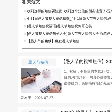
相关范文
收到这样的短信要注意_收到这个短信的朋友注意了-逗
4月1日愚人节整人短信精选_4月1日愚人节整人短信,愚人不负
[愚人节短信祝福语]愚人节短信祝你开心笑
[愚人节整人短信句子大全]愚人节整人短信大全 祝你愚
【愚人节的幽默】幽默愚人节短信
【愚人节的祝福短信】20
愚人节短信
1、祝福，不是我的本意;问候
目的;可惜只有一句真心话要
蛊要给力，表情搞得怪怪滴;装乖
发布于：2026-07-27