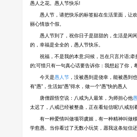
愚人之花。愚人节快乐!
愚人节，请把快乐的标签贴在生活里面，让欢笑
丽心情放个假。
愚人节到了，祝你日子是甜甜的，生活是闲闲的
的，幸福是全全的，愚人节快乐。
祝福，不是我的本意;问候，岂在只言片语;牵挂
的;可惜只有一句真心话要告诉你：我想起了你，
今天是
愚人节
，没被愚到是侥幸，能被愚到也
有“愚”，生活如“愚”得水，做一个“愚”快的愚人
唐僧跟悟空说：八戒为人最笨，为师担心他
太迟了，八戒已经被整蛊，正在看短信呢!八戒别看
有一种爱情叫做项羽虞姬，有一种精神叫做移山
学愈愚。当你看过了无数小玩笑，愿我这条短信