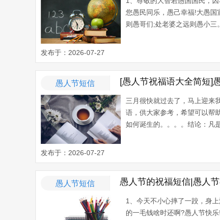
1、尊敬的大智若愚国国民，
您愚民同乐，愚己幸福!大愚
则愚哥们;处老婆之远则愚小三
发布于：2026-07-27
[愚人节祝福语大全简短]
愚人节短信
三月很快就过去了，马上迎来
语，供大家参考，希望可以帮
如何诞生的。。。。结论：凡是
发布于：2026-07-27
愚人节的祝福短信|愚人
愚人节短信
1、今天不小心摔了一跤，身
的一毛钱啥时还啊?愚人节快