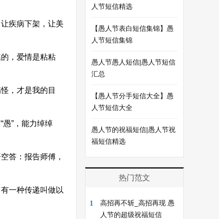
人节短信精选
让疾病下架，让美
【愚人节表白短信集锦】愚
人节短信集锦
的，爱情是粘粘
愚人节愚人短信|愚人节短信
汇总
搞怪，才是我的目
【愚人节分手短信大全】愚
人节短信大全
愚”，能力绰绰
愚人节的祝福短信|愚人节祝
福短信精选
悟空答：报告师傅，
热门范文
有一种传递叫做以
1
高招再不斩_高招再现 愚
人节的超级祝福短信