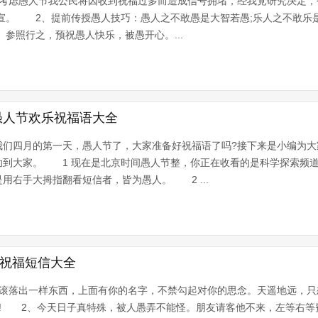
因考虑愚人节我公民将因收到祝福过多而造成信号拥堵，经我党研究决定，
国宣。 2、提前传授愚人技巧：愚人之不敢愚是大智若愚;乐人之不敢乐
。参照行之，预祝愚人快乐，被愚开心。...
愚人节欢乐祝福语大全
我们四月的第一天，愚人节了，大家准备好祝福语了吗?接下来是小编为大
助到大家。 1 现在是北京时间愚人节整，你正在收看的是科学探索频
用右手大拇指翻看短信者，皆为愚人。 2 ...
节祝福短信大全
上滚落出一样东西，上面有你的名字，不禁勾起对你的思念。天遥地远，只
乐! 2、今天日子真特殊，被人愚弄不能怪。朋友请客他不来，左等右等