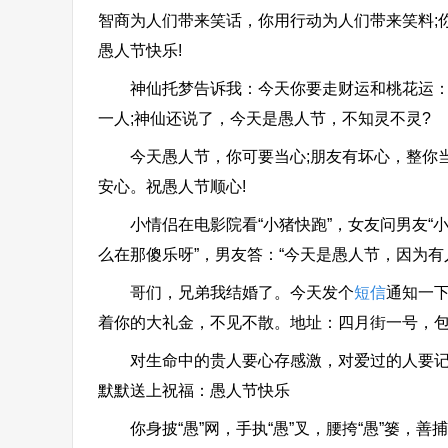
智商为人们带来笑话，你用行动为人们带来笑料;
愚人节快乐!
神仙托梦告诉我：今天你要走财运和桃花运：不
一人;神仙还说了，今天是愚人节，不知灵不灵?
今天愚人节，你可要当心;朋友有坏心，整你当开
安心。祝愚人节顺心!
小情侣在电影院看“小猪快跑”，女友问男友“小猪
么在那傻乐呀”，男友答：“今天是愚人节，因为有人
哥们，兄弟我结婚了。今天发个
短信
通知一
着你的大礼金，不见不散。地址：四月街一号，
对生命中的贵人要心存感激，对爱过的人要记得
默默送上祝福：愚人节快乐
你身披“愚”网，手执“愚”叉，腰挎“愚”篓，善捕“