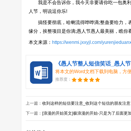
我是不会告诉你，我今天非要请你吃一包奥利奥
人节，明说逗你乐!
搞怪要彻底，哈喇流得哗哗滴;整蛊要给力，表情
缘分，挨整项目是你滴;愚人节愚人最美丽，瞧你看
本文来源：
https://wenmi.jxxyjl.com/yurenjieduan
《愚人节整人短信笑话_愚人节整
将本文的Word文档下载到电脑，方
推荐度：
上一篇：
收到这样的短信要注意_收到这个短信的朋友注意
下一篇：
[浪漫的开始英文]极浪漫的开始-只是为了后面更