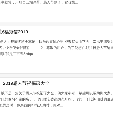
事就算，只怨自己糊涂蛋。愚人节到了，祝你愚...
祝福短信2019
天愚人：烦恼忧愁全忘记，快乐欢喜留心里;成败得失由它去，幸福美满则
傻气，快乐便会伴随你。 2、尊敬的用户，为了使您在4月1日愚人节这
我是二百五&rdqu...
2019愚人节祝福语大全
，以下是一篇关于愚人节祝福语大全，供大家参考，希望可以帮助到大家
胃口总像填不饱的袋子，你的睡姿香甜憨态可掬，你的日子比神仙过的逍
;思念时，你亲我的耳梢;无助时，你对...