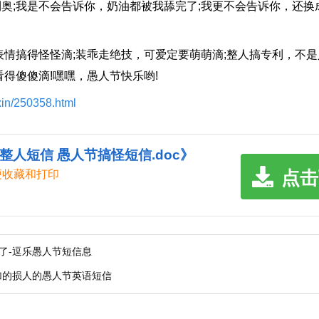
;我是不会告诉你，奶油都被我舔完了;我更不会告诉你，还换
搞得怪怪滴;装乖走绝技，可爱定要萌萌滴;整人搞专利，不是
得傻傻滴!嘿嘿，愚人节快乐哟!
xin/250358.html
人短信 愚人节搞怪短信.doc》
点击
便收藏和打印
了-逗乐愚人节短信息
加的损人的愚人节英语短信