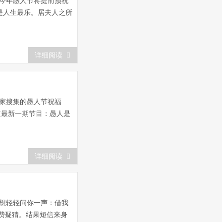
今年愚人节将提前预祝
是人生最乐。居夫人之所
详细阅读
家搜集的愚人节祝福
道最新一期节目：愚人是
详细阅读
想轻轻问你一声：借我
费疑猜。结果短信来身