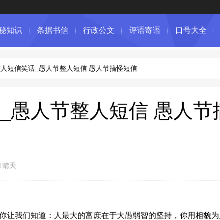
秘知识
条据书信
行政公文
评语寄语
口号大全
人短信笑话_愚人节整人短信 愚人节搞怪短信
_愚人节整人短信 愚人节
晴天
;你让我们知道：人最大的富庶在于大愚弱智的坚持，你用相貌