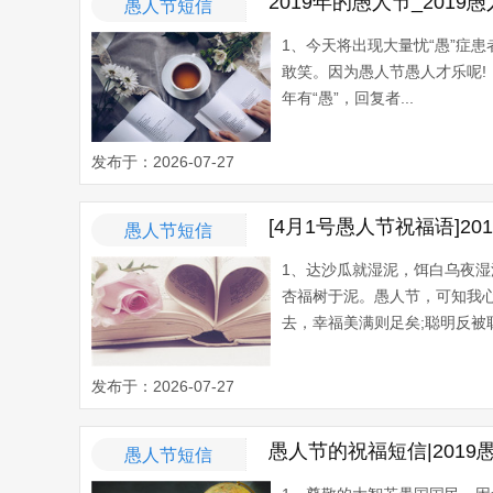
2019年的愚人节_2019
愚人节短信
1、今天将出现大量忧“愚”症
敢笑。因为愚人节愚人才乐呢
年有“愚”，回复者...
发布于：2026-07-27
[4月1号愚人节祝福语]2
愚人节短信
1、达沙瓜就湿泥，饵白乌夜
杏福树于泥。愚人节，可知我心
去，幸福美满则足矣;聪明反被聪
发布于：2026-07-27
愚人节的祝福短信|201
愚人节短信