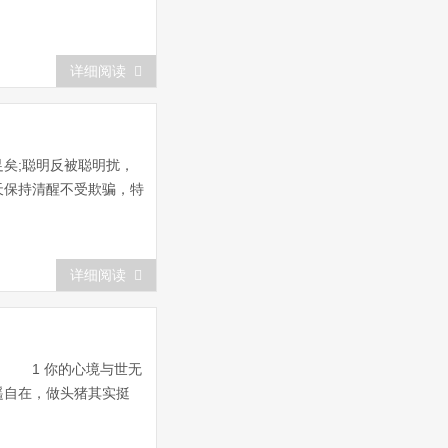
详细阅读
足矣;聪明反被聪明扰，
天保持清醒不受欺骗，特
详细阅读
。 1 你的心境与世无
遥自在，做头猪其实挺