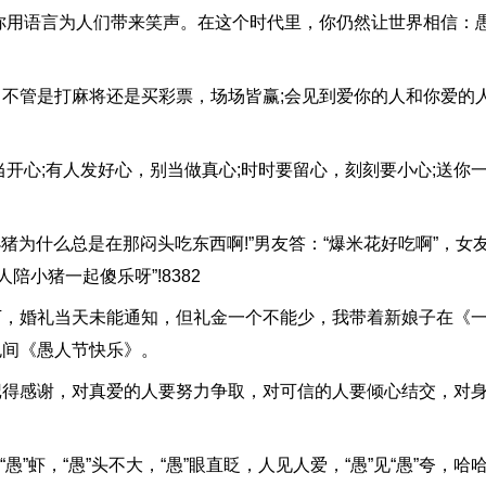
你用语言为人们带来笑声。在这个时代里，你仍然让世界相信：
管是打麻将还是买彩票，场场皆赢;会见到爱你的人和你爱的
心;有人发好心，别当做真心;时时要留心，刻刻要小心;送你
为什么总是在那闷头吃东西啊!”男友答：“爆米花好吃啊”，女
陪小猪一起傻乐呀”!8382
下，婚礼当天未能通知，但礼金一个不能少，我带着新娘子在《
包间《愚人节快乐》。
感谢，对真爱的人要努力争取，对可信的人要倾心结交，对身
愚”虾，“愚”头不大，“愚”眼直眨，人见人爱，“愚”见“愚”夸，