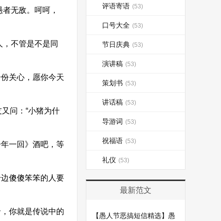
评语寄语
(53)
愚者无敌。呵呵，
口号大全
(53)
人，不管是不是同
节日庆典
(53)
演讲稿
(53)
一份关心，愿你今天
策划书
(53)
讲话稿
(53)
友又问：“小猪为什
导游词
(53)
祝福语
(53)
一年一回》酒吧，等
礼仪
(53)
边傻傻笨笨的人要
最新范文
哈哈，你就是传说中的
【愚人节恶搞短信精选】愚