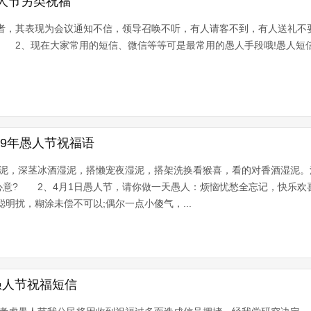
愚人节另类祝福
患者，其表现为会议通知不信，领导召唤不听，有人请客不到，有人送礼不
! 2、现在大家常用的短信、微信等等可是最常用的愚人手段哦!愚人短
019年愚人节祝福语
湿泥，深茎冰酒湿泥，搭懒宠夜湿泥，搭架洗换看猴喜，看的对香酒湿泥。
意? 2、4月1日愚人节，请你做一天愚人：烦恼忧愁全忘记，快乐欢
明扰，糊涂未偿不可以;偶尔一点小傻气，...
9愚人节祝福短信