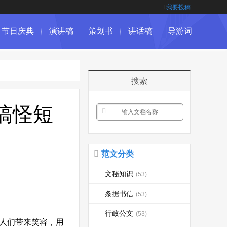
我要投稿
节日庆典
演讲稿
策划书
讲话稿
导游词
搜索
搞怪短
范文分类
文秘知识
(53)
条据书信
(53)
行政公文
(53)
为人们带来笑容，用