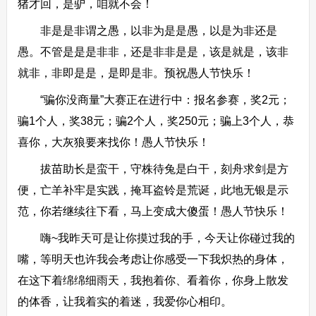
猪才回，是驴，咱就不会！
非是是非谓之愚，以非为是是愚，以是为非还是
愚。不管是是是非非，还是非非是是，该是就是，该非
就非，非即是是，是即是非。预祝愚人节快乐！
“骗你没商量”大赛正在进行中：报名参赛，奖2元；
骗1个人，奖38元；骗2个人，奖250元；骗上3个人，恭
喜你，大灰狼要来找你！愚人节快乐！
拔苗助长是蛮干，守株待兔是白干，刻舟求剑是方
便，亡羊补牢是实践，掩耳盗铃是荒诞，此地无银是示
范，你若继续往下看，马上变成大傻蛋！愚人节快乐！
嗨~我昨天可是让你摸过我的手，今天让你碰过我的
嘴，等明天也许我会考虑让你感受一下我炽热的身体，
在这下着绵绵细雨天，我抱着你、看着你，你身上散发
的体香，让我着实的着迷，我爱你心相印。