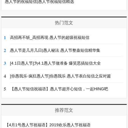
愚人节的祝福短信|愚人节祝福短信精选
热门范文
1
高招再不斩_高招再现 愚人节的超级祝福短信
2
愚人节是几月几日|愚人秘法 愚人节整蛊短信精华集
3
[4.1日愚人节]为4.1愚人节做准备 爆笑恶搞短信大全
4
[你愚我乐·疯狂愚人节]你愚我乐 愚人节表白短信之应对篇
5
【愚人节短信祝福语】愚人节超开心短信，一起HING吧
推荐范文
【4月1号愚人节祝福语】2019欢乐愚人节祝福语