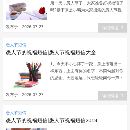
第一天，愚人节了，大家准备好祝福语了
吗?接下来是小编为大家搜集的愚人节祝
福语，供大家参考，希望可以帮助到大
家。 1 现在是北京时间愚人节整，你
发布于：2026-07-27
详细阅读
正在收看的是科学探索频道最新一期节
目：愚人是如何诞生的。。。。结论：凡
愚人节短信
是用右手大拇指翻看短信者，皆为愚
人。 2 ...
愚人节的祝福短信|愚人节祝福短信大全
1、今天不小心摔了一跤，身上滚落出一
样东西，上面有你的名字，不禁勾起对你
的思念。天遥地远，只想轻轻问你一声：
借我的一毛钱啥时还啊?愚人节快乐!
2、今天日子真特殊，被人愚弄不能怪。
发布于：2026-07-27
详细阅读
朋友请客他不来，左等右等费疑猜。结果
短信来身边，原来愚人在今天。哈哈一笑
愚人节短信
事就算，只怨自己糊涂蛋。愚人节到了，
祝你愚...
愚人节的祝福短信|愚人节祝福短信2019