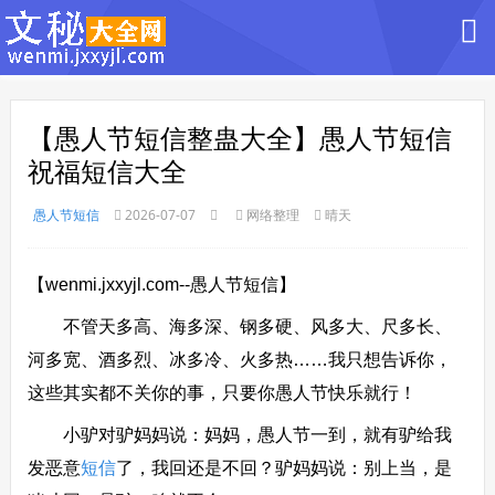
【愚人节短信整蛊大全】愚人节短信
祝福短信大全
愚人节短信
2026-07-07
网络整理
晴天
【wenmi.jxxyjl.com--愚人节短信】
不管天多高、海多深、钢多硬、风多大、尺多长、
河多宽、酒多烈、冰多冷、火多热……我只想告诉你，
这些其实都不关你的事，只要你愚人节快乐就行！
小驴对驴妈妈说：妈妈，愚人节一到，就有驴给我
发恶意
短信
了，我回还是不回？驴妈妈说：别上当，是