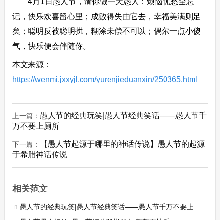
4月1日愚人节，请你做一天愚人：烦恼忧愁全忘
记，快乐欢喜留心里；成败得失由它去，幸福美满则足
矣；聪明反被聪明扰，糊涂未偿不可以；偶尔一点小傻
气，快乐便会伴随你。
本文来源：
https://wenmi.jxxyjl.com/yurenjieduanxin/250365.html
愚人节的经典玩笑|愚人节经典笑话——愚人节千
上一篇：
万不要上厕所
【愚人节起源于哪里的神话传说】愚人节的起源
下一篇：
于希腊神话传说
相关范文
愚人节的经典玩笑|愚人节经典笑话——愚人节千万不要上厕所