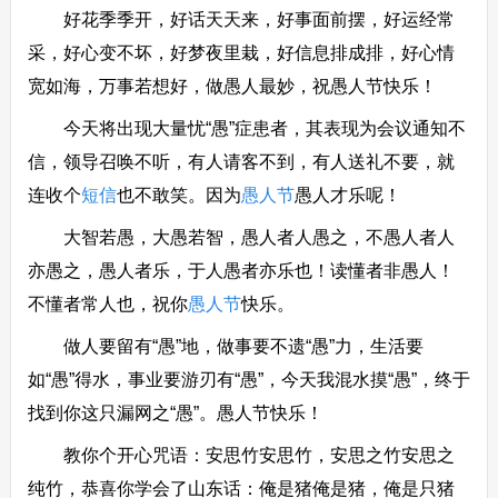
好花季季开，好话天天来，好事面前摆，好运经常
采，好心变不坏，好梦夜里栽，好信息排成排，好心情
宽如海，万事若想好，做愚人最妙，祝愚人节快乐！
今天将出现大量忧“愚”症患者，其表现为会议通知不
信，领导召唤不听，有人请客不到，有人送礼不要，就
连收个
短信
也不敢笑。因为
愚人节
愚人才乐呢！
大智若愚，大愚若智，愚人者人愚之，不愚人者人
亦愚之，愚人者乐，于人愚者亦乐也！读懂者非愚人！
不懂者常人也，祝你
愚人节
快乐。
做人要留有“愚”地，做事要不遗“愚”力，生活要
如“愚”得水，事业要游刃有“愚”，今天我混水摸“愚”，终于
找到你这只漏网之“愚”。愚人节快乐！
教你个开心咒语：安思竹安思竹，安思之竹安思之
纯竹，恭喜你学会了山东话：俺是猪俺是猪，俺是只猪