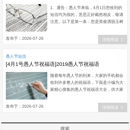
1、通告：愚人节来临，4月1日您收到的
短信均为假的，意思正好截然相反，敬请
注意。以下是第一条：您是英俊洒脱玉树
临风采美如花魔鬼身材的大众情人!
2、上联：英明神武，统帅十万水师镇天
发布于：2026-07-26
详细阅读
河;下联：风骚倜傥，无视三千仙子钟嫦
娥。横批：八戒节日快乐!呆子，你看俺
愚人节短信
老孙写给你的对联咋样?愚人节快乐!
3、...
[4月1号愚人节祝福语]2019愚人节祝福语
随着每年愚人节的到来，大家的手机都会
收到许多整人的祝福语，下面是小编为大
家精心搜集的愚人节祝福语大全，供大家
参考，希望大家喜欢。 1 可怜的手机
用户，非常遗憾，由于您确认了此条短信
发布于：2026-07-26
详细阅读
所以传染了愚人节细菌。现在细菌衣着统
一队列整齐，正迈着矫健的步伐通过你的
身体……...
搜索