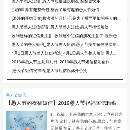
愚人节愚人短信_愚人节短信骚扰朋友 整整更快乐
[我的世界有趣整合包]整合了最有趣的愚人节短信
[浪漫的开始英文]极浪漫的开始-只是为了后面更加的损人的愚人节英语短信
愚人节整人短信笑话_愚人节整人短信 愚人节搞怪短信
收到这样的短信要注意_收到这个短信的朋友注意了-逗乐愚人节短信息
愚人节的整人短信_愚人节整人短信:愚人节搞笑短信发给朋友同学
4月1日愚人节整人短信精选_4月1日愚人节整人短信,愚人不负责-见着友人自保
2016年愚人节是几月几日_2016年愚人节短信精彩创作，整人很给力
[愚人节短信祝福语]愚人节短信祝你开心笑
愚人节短信
【愚人节的祝福短信】2019愚人节祝福短信精编
1、祝福，不是我的本意;问候，岂在只言
片语;牵挂，锁在我的心底;思念，与你毫
无关系;惦记，愚人节这天里：搞怪，才