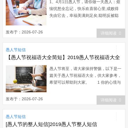
1、4月1日愚人节，请你做一天愚人：烦
恼忧愁全忘记，快乐欢喜留心里;成败得
失由它去，幸福美满则足矣;聪明反被聪
明扰，糊涂未偿不可以;偶尔一点小傻
气，快乐便会伴随你。 2、尊敬的用
发布于：2026-07-26
详细阅读
户，为了使您在4月1日愚人节这天保持清
醒不受欺骗，特提供智慧宝典速成，只要
愚人节短信
您连续读“我是二百五&rdqu...
【愚人节祝福语大全简短】2019愚人节祝福语大全
愚人节将至，请大家保持警惕，以下是一
篇关于愚人节祝福语大全，供大家参考，
希望可以帮助到大家。 1 你的心境与
世无争，你的生活无忧无虑，你的胃口总
像填不饱的袋子，你的睡姿香甜憨态可
发布于：2026-07-26
详细阅读
掬，你的日子比神仙过的逍遥自在，做头
猪其实挺好! 2 烦躁时，你对我免打
愚人节短信
扰;思念时，你亲我的耳梢;无助时，你
对...
[愚人节的整人短信]2019愚人节整人短信