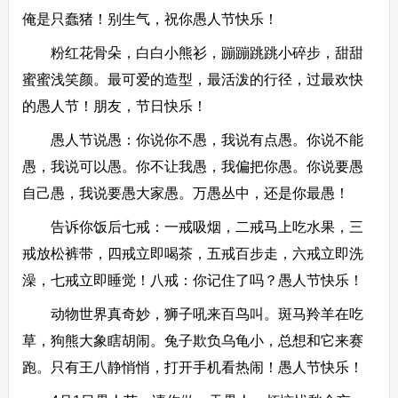
俺是只蠢猪！别生气，祝你愚人节快乐！
粉红花骨朵，白白小熊衫，蹦蹦跳跳小碎步，甜甜
蜜蜜浅笑颜。最可爱的造型，最活泼的行径，过最欢快
的愚人节！朋友，节日快乐！
愚人节说愚：你说你不愚，我说有点愚。你说不能
愚，我说可以愚。你不让我愚，我偏把你愚。你说要愚
自己愚，我说要愚大家愚。万愚丛中，还是你最愚！
告诉你饭后七戒：一戒吸烟，二戒马上吃水果，三
戒放松裤带，四戒立即喝茶，五戒百步走，六戒立即洗
澡，七戒立即睡觉！八戒：你记住了吗？愚人节快乐！
动物世界真奇妙，狮子吼来百鸟叫。斑马羚羊在吃
草，狗熊大象瞎胡闹。兔子欺负乌龟小，总想和它来赛
跑。只有王八静悄悄，打开手机看热闹！愚人节快乐！