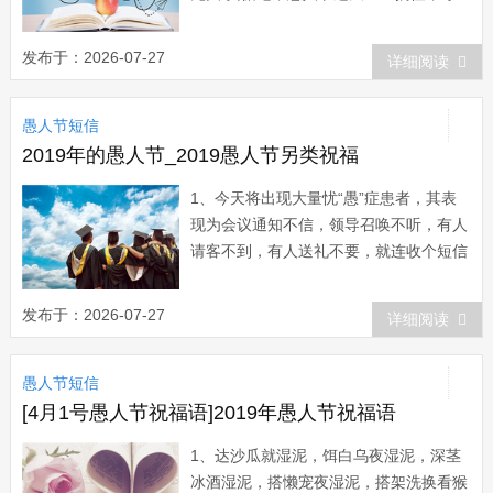
是我的目的;可惜只有一句真心话要告诉
你：我想起了你，希望你也回个短信表示
发布于：2026-07-27
详细阅读
没把我忘记。 2、搞怪要彻底，哈喇
流得哗哗滴;整蛊要给力，表情搞得怪怪
愚人节短信
滴;装乖走绝技，可爱定要萌萌滴;整人搞
专...
2019年的愚人节_2019愚人节另类祝福
1、今天将出现大量忧“愚”症患者，其表
现为会议通知不信，领导召唤不听，有人
请客不到，有人送礼不要，就连收个短信
也不敢笑。因为愚人节愚人才乐呢!
2、现在大家常用的短信、微信等等可是
发布于：2026-07-27
详细阅读
最常用的愚人手段哦!愚人短信快速识别
法：接收者年年有“愚”，回复者...
愚人节短信
[4月1号愚人节祝福语]2019年愚人节祝福语
1、达沙瓜就湿泥，饵白乌夜湿泥，深茎
冰酒湿泥，搭懒宠夜湿泥，搭架洗换看猴