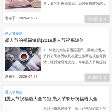
喜，看的对香酒湿泥。泥若砍猴露效恋，
筷乐杏福树于泥。愚人节，可知我心
意? 2、4月1日愚人节，请你做一天
发布于：2026-07-27
详细阅读
愚人：烦恼忧愁全忘记，快乐欢喜留心
里;成败得失由它去，幸福美满则足矣;聪
愚人节短信
明反被聪明扰，糊涂未偿不可以;偶尔一
点小傻气，...
愚人节的祝福短信|2019愚人节祝福短信
1、尊敬的大智若愚国国民，因考虑愚人
节我公民将因收到祝福过多而造成信号拥
堵，经我党研究决定，今年愚人节将提前
预祝您愚民同乐，愚己幸福!大愚国
宣。 2、提前传授愚人技巧：愚人之
发布于：2026-07-27
详细阅读
不敢愚是大智若愚;乐人之不敢乐是人生
最乐。居夫人之所则愚哥们;处老婆之远
愚人节短信
则愚小三。参照行之，预祝愚人快乐，被
愚开心。...
[愚人节祝福语大全简短]愚人节欢乐祝福语大全
三月很快就过去了，马上迎来我们四月的